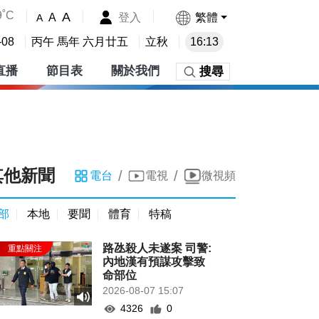
9˚C
A
登入
繁體
A
A
-08
丙午 馬年 六月廿五
立秋
16:13
直播
節目表
關於我們
搜尋
其他新聞
/
/
電台
電視
微視頻
部
本地
要聞
體育
特稿
路氹殺人未遂案 司警:
內地漢有預謀攻擊致
命部位
2026-08-07 15:07
4326
0