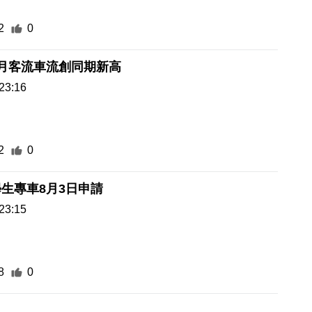
2
0
月客流車流創同期新高
23:16
2
0
生專車8月3日申請
23:15
8
0