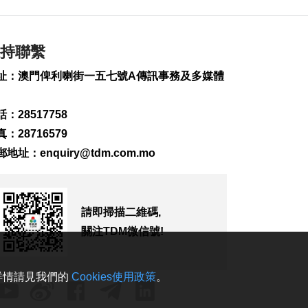
2026-08-07 19:16
157
0
氹仔旅大城大2巴士站
持聯繫
明恢復運作
址：澳門俾利喇街一五七號A傳訊事務及多媒體
2026-08-07 19:07
185
0
：28517758
松山隧道口附近爆水
：28716579
管傍晚基本完成止漏
2026-08-07 18:45
郵地址：
enquiry@tdm.com.mo
240
0
橙色高溫提示生效 避
暑中心延長夜間開放
請即掃描二維碼,
2026-08-07 18:20
關注TDM微信號!
131
0
體育局構建運動員全
。詳情請見我們的
Cookies使用政策
。
週期支援體系
2026-08-07 18:12