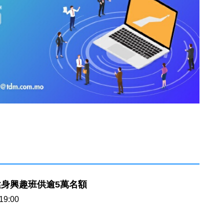
身興趣班供逾5萬名額
19:00