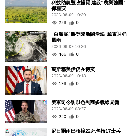
科技助農豐收提質 建設“農業強國”
保糧安
2026-08-09 10:39
228
0
“白海豚”將登陸浙閩沿海 華東迎強
風雨
2026-08-09 10:26
486
0
萬斯稱美伊仍在博奕
2026-08-09 10:18
198
0
美軍司令訪以色列商多戰線局勢
2026-08-09 08:37
220
0
尼日爾兩巴相撞22死包括17士兵