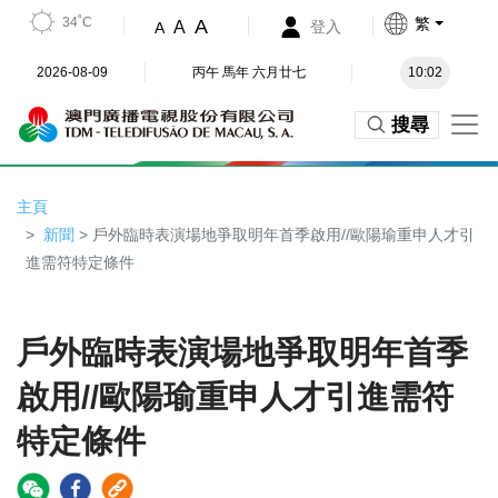
34˚C
繁
A
A
登入
A
2026-08-09
丙午 馬年 六月廿七
10:02
搜尋
主頁
新聞
> 戶外臨時表演場地爭取明年首季啟用//歐陽瑜重申人才引
進需符特定條件
戶外臨時表演場地爭取明年首季
啟用//歐陽瑜重申人才引進需符
特定條件