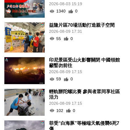
2026-08-03 15:19
1340
0
益隆片區70場活動打造親子空間
2026-08-09 17:31
55
0
印尼景區受山火影響關閉 中國領館
籲暫勿前往
2026-08-09 17:15
59
0
輕軌辦陀螺比賽 參與者眾同享社區
活力
2026-08-09 17:15
102
0
菲受“白海豚”等極端天氣侵襲6死7
傷