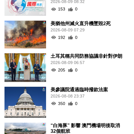
2026-08-09 08:32
153
0
美猶他州滅火直升機墜毀2死
2026-08-09 07:29
192
0
土耳其稱共同防務協議非針對伊朗
2026-08-09 06:57
205
0
美參議院通過臨時撥款法案
2026-08-08 23:37
350
0
“白海豚” 影響 澳門機場明後取消
32個航班