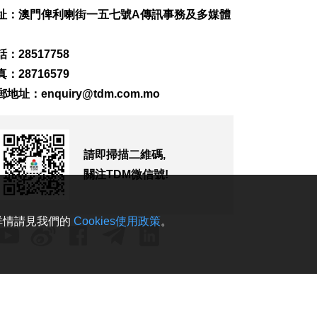
要性
址：澳門俾利喇街一五七號A傳訊事務及多媒體
2026-08-08 16:38
232
0
：28517758
氹仔有地盤工人暈倒
：28716579
需送院搶救
郵地址：
enquiry@tdm.com.mo
2026-08-08 16:35
635
0
氹仔碼頭辦陀螺賽豐
富文旅體驗
請即掃描二維碼,
2026-08-08 16:10
關注TDM微信號!
762
0
治安警雷霆行動截6車
。詳情請見我們的
Cookies使用政策
。
違例
2026-08-08 15:56
287
0
特朗普重啟罷免聯儲
局理事庫克程序