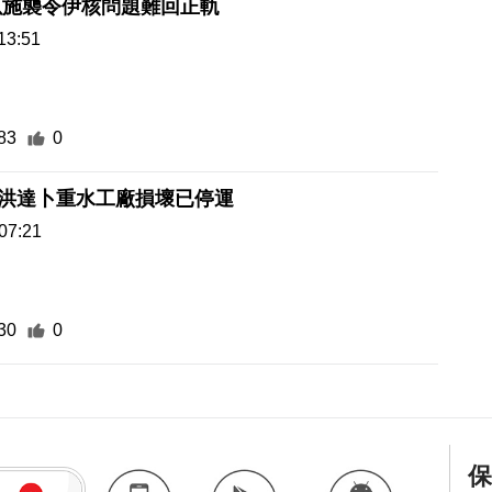
以施襲令伊核問題難回正軌
13:51
83
0
伊朗洪達卜重水工廠損壞已停運
07:21
30
0
保