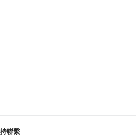
甄別近2.5萬惡意帖文
評論
2026-08-08 17:14
133
0
藥企高校合推大健康
產品 助經濟多元發展
2026-08-08 17:14
149
0
陝西柞水泥石流致3死
2026-08-08 17:02
137
0
匹克球體驗冀推體育
多元共融
2026-08-08 16:46
259
0
美財長稱霍爾木茲海
持聯繫
峽將逐步失去戰略重