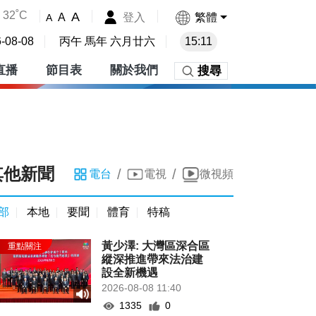
32˚C
A
登入
繁體
A
A
-08-08
丙午 馬年 六月廿六
15:11
直播
節目表
關於我們
搜尋
其他新聞
/
/
電台
電視
微視頻
部
本地
要聞
體育
特稿
黃少澤: 大灣區深合區
縱深推進帶來法治建
設全新機遇
2026-08-08 11:40
1335
0