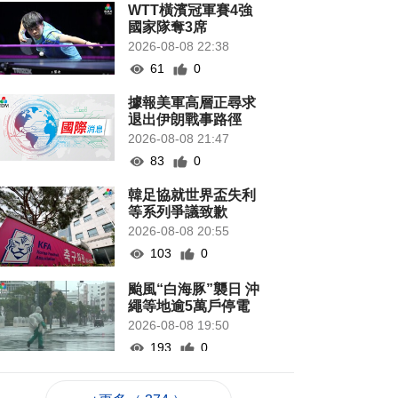
WTT橫濱冠軍賽4強
國家隊奪3席
2026-08-08 22:38
61
0
據報美軍高層正尋求
退出伊朗戰事路徑
2026-08-08 21:47
83
0
韓足協就世界盃失利
等系列爭議致歉
2026-08-08 20:55
103
0
颱風“白海豚”襲日 沖
繩等地逾5萬戶停電
2026-08-08 19:50
193
0
當局稱探討賽事周邊