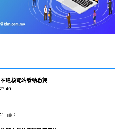
對在建核電站發動恐襲
22:40
41
0