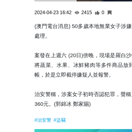
2024-04-23 16:42
2415
0
(澳門電台消息) 50多歲本地無業女子涉
處理。
案發在上週六 (20日)傍晚，現場是羅
將蔬菜、水果、冰鮮豬肉等多件商品放到
帳，於是立即截停嫌疑人並報警。
治安警稱，涉案女子初時否認犯罪，聲稱
360元。(郭錦冰 鄭家賜)
#治安警
#盜竊