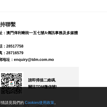
家“十五五”助澳法治
建設
2026-08-08 15:31
201
0
持聯繫
菲新星伊雅娜闖多倫
多網球賽16強
址：澳門俾利喇街一五七號A傳訊事務及多媒體
2026-08-08 14:42
152
0
：28517758
涉路氹酒店外殺人未
：28716579
遂案 內地男子被羈
郵地址：
enquiry@tdm.com.mo
押
2026-08-08 14:37
1197
0
請即掃描二維碼,
土耳其稱共同防務協
議與北約條款不衝突
關注TDM微信號!
2026-08-08 13:20
135
0
。詳情請見我們的
Cookies使用政策
。
內地料“白海豚”登陸