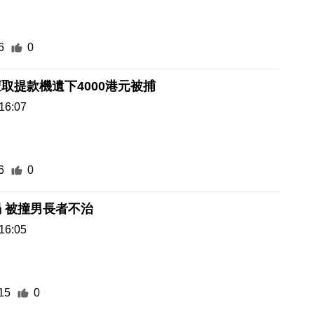
6
0
取提款機遺下4000港元被捕
16:07
6
0
 被撞男長者不治
16:05
15
0