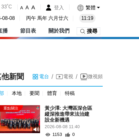
33˚C
A
登入
繁體
A
A
-08-08
丙午 馬年 六月廿六
11:19
直播
節目表
關於我們
搜尋
其他新聞
/
/
電台
電視
微視頻
部
本地
要聞
體育
特稿
黃少澤: 大灣區深合區
縱深推進帶來法治建
設全新機遇
2026-08-08 11:40
1153
0