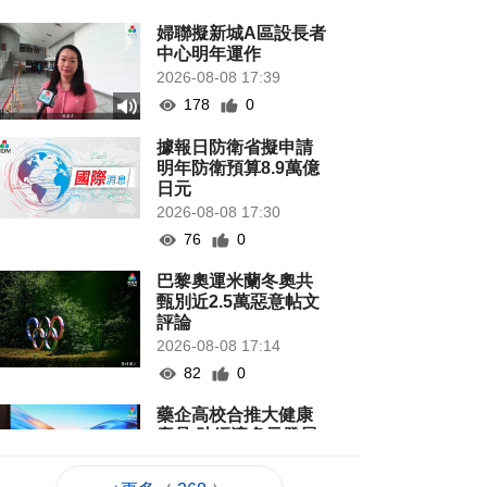
婦聯擬新城A區設長者
中心明年運作
2026-08-08 17:39
178
0
據報日防衛省擬申請
明年防衛預算8.9萬億
日元
2026-08-08 17:30
76
0
巴黎奧運米蘭冬奧共
甄別近2.5萬惡意帖文
評論
2026-08-08 17:14
82
0
藥企高校合推大健康
產品 助經濟多元發展
2026-08-08 17:14
91
0