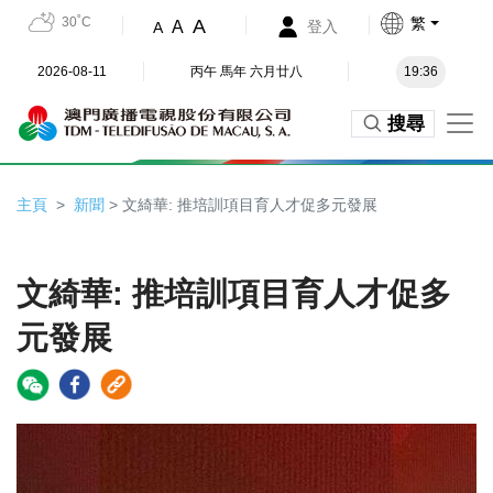
30˚C
繁
A
A
登入
A
2026-08-11
丙午 馬年 六月廿八
19:36
搜尋
主頁
新聞
> 文綺華: 推培訓項目育人才促多元發展
文綺華: 推培訓項目育人才促多
元發展