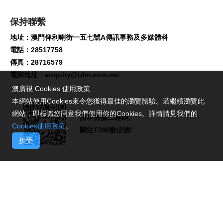
保持聯繫
地址：澳門俾利喇街一五七號A傳訊事務及多媒體科
電話：28517758
傳真：28716579
電郵地址：
enquiry@tdm.com.mo
澳廣視 Cookies 使用政策
本網站使用Cookies來令您獲得最佳的瀏覽體驗。若繼續瀏覽此
網站，即標識您同意我們使用你的Cookies。詳情請見我們的
請即掃描二維碼,
Cookies使用政策
。
關注TDM微信號!
接受