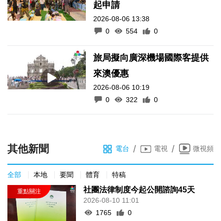
起申請
2026-08-06 13:38
0
554
0
旅局擬向廣深機場國際客提供
來澳優惠
2026-08-06 10:19
0
322
0
其他新聞
/
/
電台
電視
微視頻
全部
本地
要聞
體育
特稿
社團法律制度今起公開諮詢45天
2026-08-10 11:01
1765
0