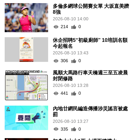
多倫多網球公開賽女單 大坂直美躋
8強
2026-08-10 14:00
214
0
休企招聘5“初級廚師” 10培訓名額
今起報名
2026-08-10 13:43
306
0
風順大馬路行車天橋週三至五凌晨
封閉修路
2026-08-10 13:28
441
0
內地廿網民編造傳播涉災謠言被處
罰
2026-08-10 13:27
335
0