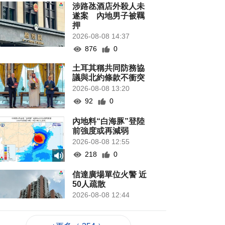
涉路氹酒店外殺人未
遂案 內地男子被羈
押
2026-08-08 14:37
876
0
土耳其稱共同防務協
議與北約條款不衝突
2026-08-08 13:20
92
0
內地料“白海豚”登陸
前強度或再減弱
2026-08-08 12:55
218
0
信達廣場單位火警 近
50人疏散
2026-08-08 12:44
996
0