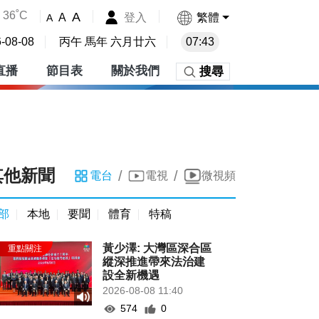
36˚C
A
登入
繁體
A
A
-08-08
丙午 馬年 六月廿六
07:43
直播
節目表
關於我們
搜尋
其他新聞
/
/
電台
電視
微視頻
部
本地
要聞
體育
特稿
黃少澤: 大灣區深合區
縱深推進帶來法治建
設全新機遇
2026-08-08 11:40
574
0