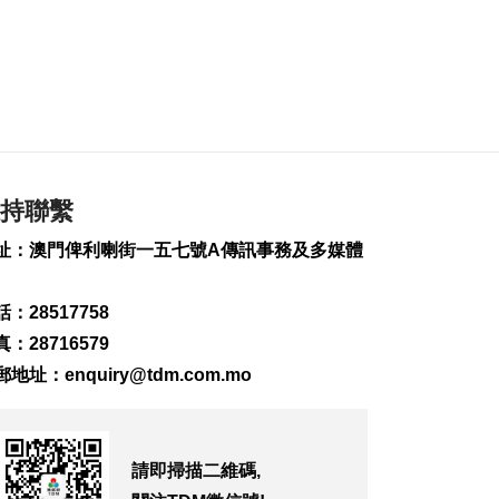
澤連斯基訪塞爾維亞
冀建設性合作
2026-08-08 10:23
170
0
“白海豚”料最快明晚
登陸浙閩沿海
2026-08-08 08:46
341
0
持聯繫
未來數日仍酷熱 下週
址：澳門俾利喇街一五七號A傳訊事務及多媒體
中驟雨增多
2026-08-08 08:32
445
0
：28517758
：28716579
美參院通過對俄制裁
郵地址：
enquiry@tdm.com.mo
案 擬向俄油氣買家徵
稅
2026-08-08 07:59
190
0
請即掃描二維碼,
西班牙對意大利實施