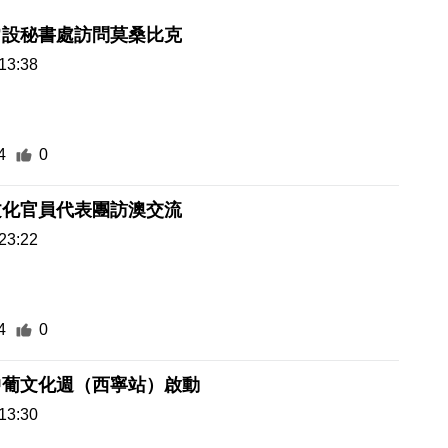
常設秘書處訪問莫桑比克
13:38
4
0
文化官員代表團訪澳交流
23:22
4
0
中葡文化週（西寧站）啟動
13:30