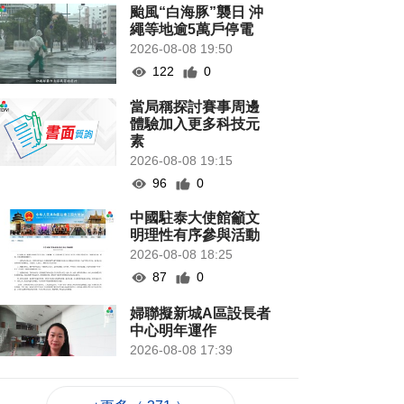
颱風“白海豚”襲日 沖
繩等地逾5萬戶停電
2026-08-08 19:50
122
0
當局稱探討賽事周邊
體驗加入更多科技元
素
2026-08-08 19:15
96
0
中國駐泰大使館籲文
明理性有序參與活動
2026-08-08 18:25
87
0
婦聯擬新城A區設長者
中心明年運作
2026-08-08 17:39
254
0