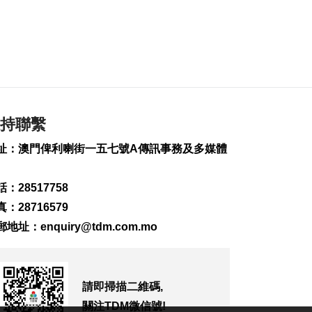
匹克球體驗冀推體育
多元共融
2026-08-08 16:46
223
0
美財長稱霍爾木茲海
峽將逐步失去戰略重
要性
2026-08-08 16:38
持聯繫
200
0
址：澳門俾利喇街一五七號A傳訊事務及多媒體
氹仔有地盤工人暈倒
需送院搶救
：28517758
2026-08-08 16:35
571
0
：28716579
郵地址：
enquiry@tdm.com.mo
氹仔碼頭辦陀螺賽豐
富文旅體驗
2026-08-08 16:10
656
0
請即掃描二維碼,
關注TDM微信號!
治安警雷霆行動截6車