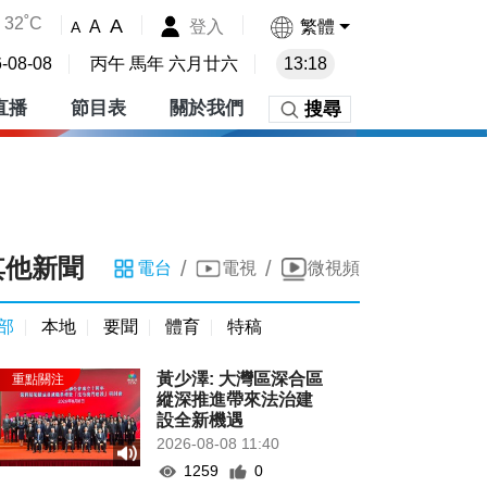
32˚C
A
登入
繁體
A
A
-08-08
丙午 馬年 六月廿六
13:18
直播
節目表
關於我們
搜尋
其他新聞
/
/
電台
電視
微視頻
部
本地
要聞
體育
特稿
黃少澤: 大灣區深合區
縱深推進帶來法治建
設全新機遇
2026-08-08 11:40
1259
0