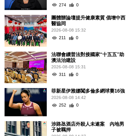
274
0
團體辦論壇提升健康素質 倡增中西
醫協同
2026-08-08 15:32
211
0
法聯會續普法對接國家“十五五”助
澳法治建設
2026-08-08 15:31
311
0
菲新星伊雅娜闖多倫多網球賽16強
2026-08-08 14:42
252
0
涉路氹酒店外殺人未遂案 內地男
子被羈押