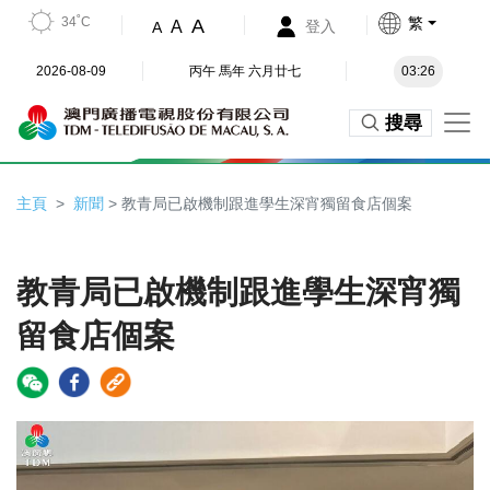
34˚C
繁
A
A
登入
A
2026-08-09
丙午 馬年 六月廿七
03:26
搜尋
主頁
新聞
> 教青局已啟機制跟進學生深宵獨留食店個案
教青局已啟機制跟進學生深宵獨
留食店個案