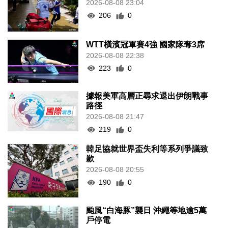
2026-08-08 23:04
206
0
WTT橫濱冠軍賽4強 國家隊奪3席
2026-08-08 22:38
223
0
據報美軍高層正尋求退出伊朗戰事
路徑
2026-08-08 21:47
219
0
韓足協就世界盃失利等系列爭議致
歉
2026-08-08 20:55
190
0
颱風“白海豚”襲日 沖繩等地逾5萬
戶停電