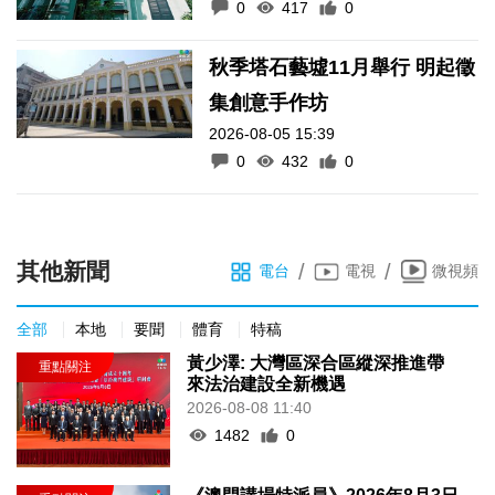
0
417
0
秋季塔石藝墟11月舉行 明起徵
集創意手作坊
2026-08-05 15:39
0
432
0
其他新聞
/
/
電台
電視
微視頻
全部
本地
要聞
體育
特稿
黃少澤: 大灣區深合區縱深推進帶
來法治建設全新機遇
2026-08-08 11:40
1482
0