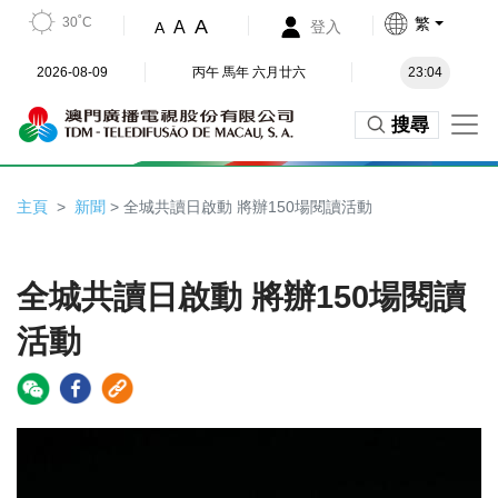
30˚C
繁
A
A
登入
A
2026-08-09
丙午 馬年 六月廿六
23:04
搜尋
主頁
新聞
> 全城共讀日啟動 將辦150場閱讀活動
全城共讀日啟動 將辦150場閱讀
活動