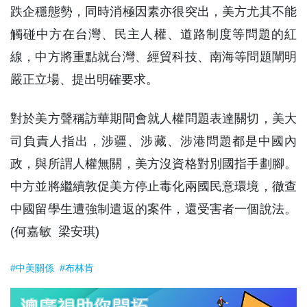
跌企穩態勢，同時消極因素亦很突出，美方尤其不能
觸碰中方在台灣、民主人權、道路制度等問題的紅
線，中方將重點就台灣、經貿科技、南海等問題闡明
嚴正立場、提出明確要求。
對於美方聲稱訪華期間會就人權問題表達關切，美大
司負責人指出，涉疆、涉藏、涉港問題都是中國內
政，與所謂人權無關，美方沒資格對別國指手劃腳。
中方並將繼續敦促美方停止毒化兩國民意環境，徹查
中國留學生遭強制遣返的案件，還受害者一個說法。
(何嘉敏 梁安琪)
#中美關係
#布林肯