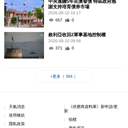
中央連續5年在澳發債 特區政府感
謝支持培育債券市場
2026-08-10 10:17
657
0
敘利亞收回2軍事基地控制權
2026-08-10 09:08
371
0
+更多（ 384 ）
天氣消息
《供應商資料庫》新申請/更
新
使用條款
招標
隱私政策
廣告資訊