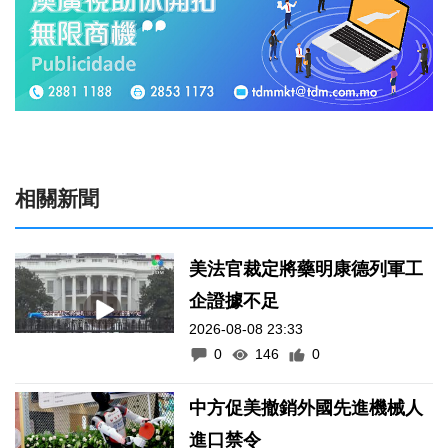
相關新聞
美法官裁定將藥明康德列軍工
企證據不足
2026-08-08 23:33
0
146
0
中方促美撤銷外國先進機械人
進口禁令