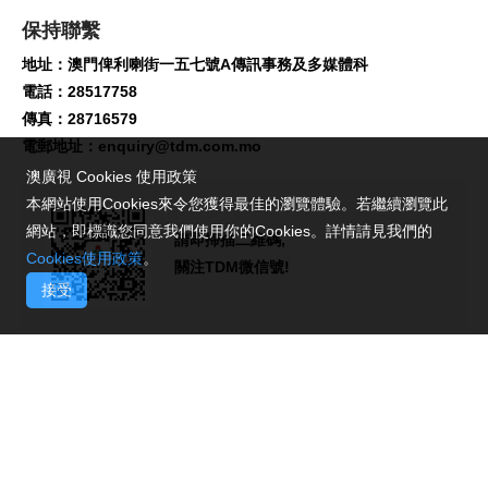
保持聯繫
地址：澳門俾利喇街一五七號A傳訊事務及多媒體科
電話：28517758
傳真：28716579
電郵地址：
enquiry@tdm.com.mo
澳廣視 Cookies 使用政策
本網站使用Cookies來令您獲得最佳的瀏覽體驗。若繼續瀏覽此
網站，即標識您同意我們使用你的Cookies。詳情請見我們的
請即掃描二維碼,
Cookies使用政策
。
關注TDM微信號!
接受