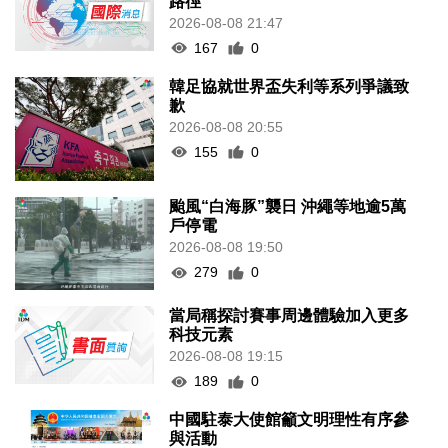
路徑
2026-08-08 21:47
167
0
韓足協就世界盃失利等系列爭議致
歉
2026-08-08 20:55
155
0
颱風“白海豚”襲日 沖繩等地逾5萬
戶停電
2026-08-08 19:50
279
0
當局稱探討賽事周邊體驗加入更多
科技元素
2026-08-08 19:15
189
0
中國駐泰大使館籲文明理性有序參
與活動