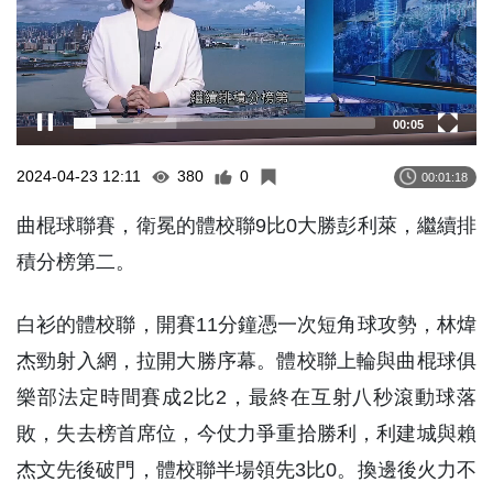
00:06
2024-04-23 12:11
380
0
00:01:18
曲棍球聯賽，衛冕的體校聯9比0大勝彭利萊，繼續排
積分榜第二。
白衫的體校聯，開賽11分鐘憑一次短角球攻勢，林煒
杰勁射入網，拉開大勝序幕。體校聯上輪與曲棍球俱
樂部法定時間賽成2比2，最終在互射八秒滾動球落
敗，失去榜首席位，今仗力爭重拾勝利，利建城與賴
杰文先後破門，體校聯半場領先3比0。換邊後火力不