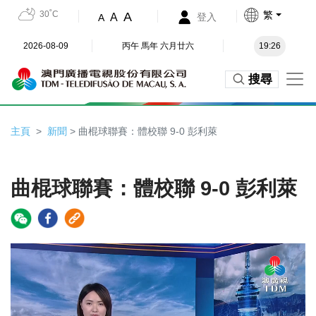
30˚C
繁
A
A
登入
A
2026-08-09
丙午 馬年 六月廿六
19:26
搜尋
主頁
新聞
> 曲棍球聯賽：體校聯 9-0 彭利萊
曲棍球聯賽：體校聯 9-0 彭利萊
Video
Player