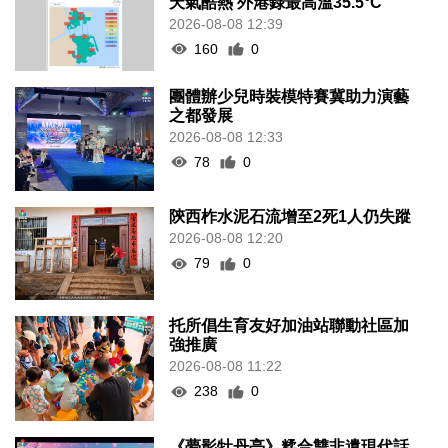
天氣酷熱 外港錄最高溫35.5°C
2026-08-08 12:39
160
0
團體辦少兒時裝模特賽冀助力演藝
之都發展
2026-08-08 12:33
78
0
陝西柞水泥石流增至2死1人仍失蹤
2026-08-08 12:20
79
0
托所倡生育友好加油站聯動社區加
強推廣
2026-08-08 11:22
238
0
《夢影牡丹亭》糅合雙非遺現代話