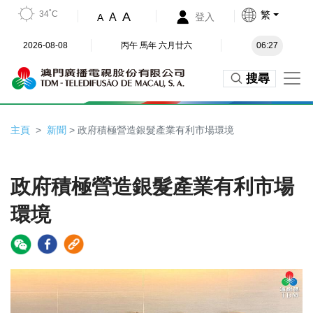
34˚C
繁
A
A
登入
A
2026-08-08
丙午 馬年 六月廿六
06:27
搜尋
主頁
新聞
> 政府積極營造銀髮產業有利市場環境
政府積極營造銀髮產業有利市場
環境