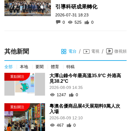
引導科研成果轉化
2026-07-31 18:23
0
525
0
其他新聞
/
/
電台
電視
微視頻
全部
本地
要聞
體育
特稿
大潭山錄今年最高溫35.9°C 外港高
見38.2°C
2026-08-09 14:35
1247
0
粵澳名優商品展4天展期料9萬人次
入場
2026-08-09 12:10
467
0