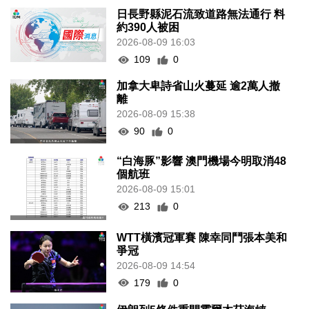
日長野縣泥石流致道路無法通行 料
約390人被困
2026-08-09 16:03
109
0
加拿大卑詩省山火蔓延 逾2萬人撤
離
2026-08-09 15:38
90
0
“白海豚”影響 澳門機場今明取消48
個航班
2026-08-09 15:01
213
0
WTT橫濱冠軍賽 陳幸同鬥張本美和
爭冠
2026-08-09 14:54
179
0