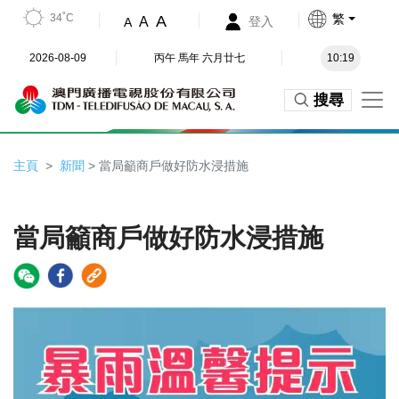
34˚C
繁
A
A
登入
A
2026-08-09
丙午 馬年 六月廿七
10:19
搜尋
主頁
新聞
> 當局籲商戶做好防水浸措施
當局籲商戶做好防水浸措施