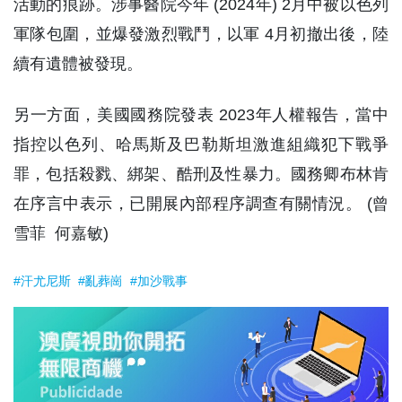
活動的痕跡。涉事醫院今年 (2024年) 2月中被以色列
軍隊包圍，並爆發激烈戰鬥，以軍 4月初撤出後，陸
續有遺體被發現。
另一方面，美國國務院發表 2023年人權報告，當中
指控以色列、哈馬斯及巴勒斯坦激進組織犯下戰爭
罪，包括殺戮、綁架、酷刑及性暴力。國務卿布林肯
在序言中表示，已開展內部程序調查有關情況。 (曾
雪菲 何嘉敏)
#汗尤尼斯
#亂葬崗
#加沙戰事