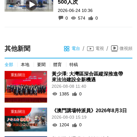
500人次
2026-06-24 10:36
0
574
0
其他新聞
/
/
電台
電視
微視頻
全部
本地
要聞
體育
特稿
黃少澤: 大灣區深合區縱深推進帶
來法治建設全新機遇
2026-08-08 11:40
1385
0
《澳門講場特派員》2026年8月3日
2026-08-03 15:19
1204
0