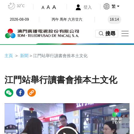
32˚C
繁
A
A
登入
A
2026-08-09
丙午 馬年 六月廿六
16:14
搜尋
主頁
新聞
> 江門站舉行讀書會推本土文化
江門站舉行讀書會推本土文化
Video
Player