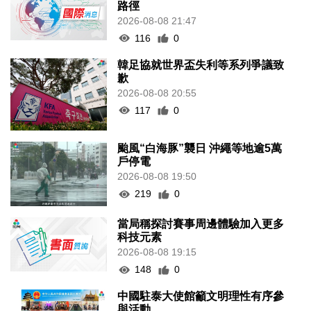
路徑
2026-08-08 21:47
116
0
韓足協就世界盃失利等系列爭議致
歉
2026-08-08 20:55
117
0
颱風“白海豚”襲日 沖繩等地逾5萬
戶停電
2026-08-08 19:50
219
0
當局稱探討賽事周邊體驗加入更多
科技元素
2026-08-08 19:15
148
0
中國駐泰大使館籲文明理性有序參
與活動