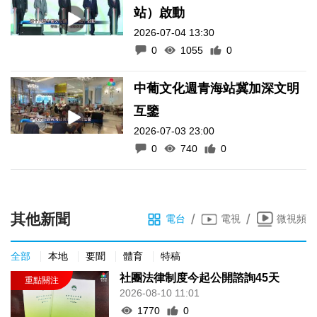
站）啟動
2026-07-04 13:30
0
1055
0
中葡文化週青海站冀加深文明
互鑒
2026-07-03 23:00
0
740
0
其他新聞
/
/
電台
電視
微視頻
全部
本地
要聞
體育
特稿
社團法律制度今起公開諮詢45天
2026-08-10 11:01
1770
0