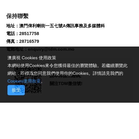
保持聯繫
地址：澳門俾利喇街一五七號A傳訊事務及多媒體科
電話：28517758
傳真：28716579
電郵地址：
enquiry@tdm.com.mo
澳廣視 Cookies 使用政策
本網站使用Cookies來令您獲得最佳的瀏覽體驗。若繼續瀏覽此
網站，即標識您同意我們使用你的Cookies。詳情請見我們的
請即掃描二維碼,
Cookies使用政策
。
關注TDM微信號!
接受