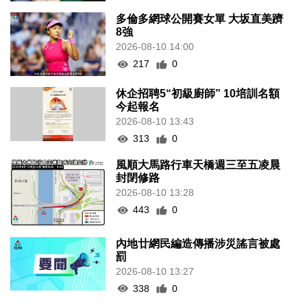
多倫多網球公開賽女單 大坂直美躋
8強
2026-08-10 14:00
217
0
休企招聘5“初級廚師” 10培訓名額
今起報名
2026-08-10 13:43
313
0
風順大馬路行車天橋週三至五凌晨
封閉修路
2026-08-10 13:28
443
0
內地廿網民編造傳播涉災謠言被處
罰
2026-08-10 13:27
338
0