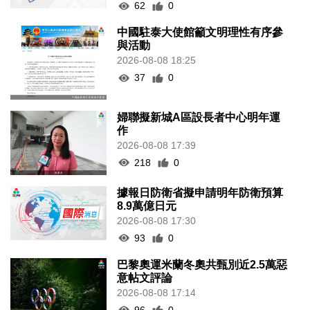
62
0
中國駐泰大使館籲文明理性有序參
與活動
2026-08-08 18:25
37
0
婦聯擬新城A區設長者中心明年運
作
2026-08-08 17:39
218
0
據報日防衛省擬申請明年防衛預算
8.9萬億日元
2026-08-08 17:30
93
0
巴黎奧運米蘭冬奧共甄別近2.5萬惡
意帖文評論
2026-08-08 17:14
96
0