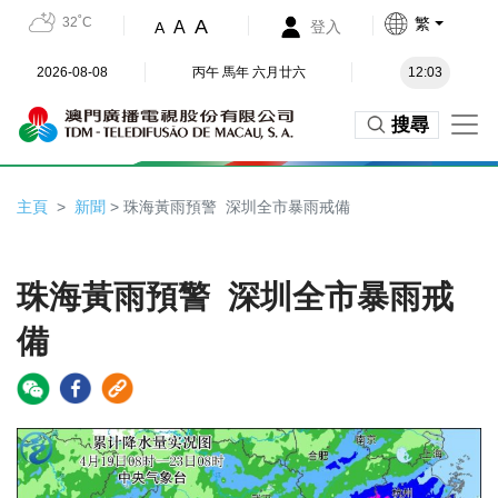
32˚C
繁
A
A
登入
A
2026-08-08
丙午 馬年 六月廿六
12:03
搜尋
主頁
新聞
> 珠海黃雨預警 深圳全市暴雨戒備
珠海黃雨預警 深圳全市暴雨戒
備