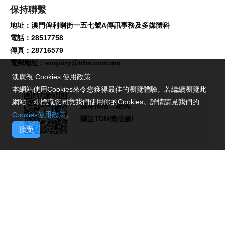
保持聯繫
地址：澳門俾利喇街一五七號A傳訊事務及多媒體科
電話：28517758
傳真：28716579
電郵地址：
enquiry@tdm.com.mo
澳廣視 Cookies 使用政策
本網站使用Cookies來令您獲得最佳的瀏覽體驗。若繼續瀏覽此
網站，即標識您同意我們使用你的Cookies。詳情請見我們的
請即掃描二維碼,
Cookies使用政策
。
關注TDM微信號!
接受