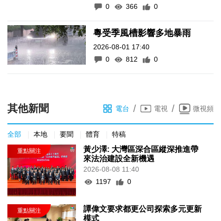
0
366
0
粵受季風槽影響多地暴雨
2026-08-01 17:40
0
812
0
其他新聞
/
/
電台
電視
微視頻
全部
本地
要聞
體育
特稿
黃少澤: 大灣區深合區縱深推進帶
來法治建設全新機遇
2026-08-08 11:40
1197
0
譚偉文要求都更公司探索多元更新
模式