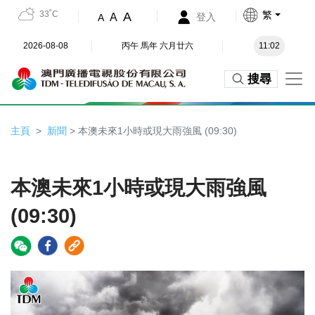
33˚C
繁
A
A
登入
A
2026-08-08
丙午 馬年 六月廿六
11:02
搜尋
主頁
新聞
> 本澳未來1小時或現大雨強風 (09:30)
本澳未來1小時或現大雨強風
(09:30)