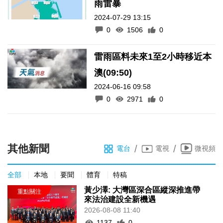
雨雷暴
2024-07-29 13:15
0
1506
0
雷雨區料未來1至2小時移近本
澳(09:50)
2024-06-16 09:58
0
2971
0
其他新聞
/
/
電台
電視
微視頻
全部
本地
要聞
體育
特稿
黃少澤: 大灣區深合區縱深推進帶
來法治建設全新機遇
2026-08-08 11:40
1137
0