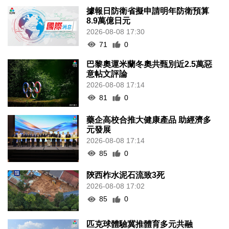
據報日防衛省擬申請明年防衛預算
8.9萬億日元
2026-08-08 17:30
71
0
巴黎奧運米蘭冬奧共甄別近2.5萬惡
意帖文評論
2026-08-08 17:14
81
0
藥企高校合推大健康產品 助經濟多
元發展
2026-08-08 17:14
85
0
陝西柞水泥石流致3死
2026-08-08 17:02
85
0
匹克球體驗冀推體育多元共融