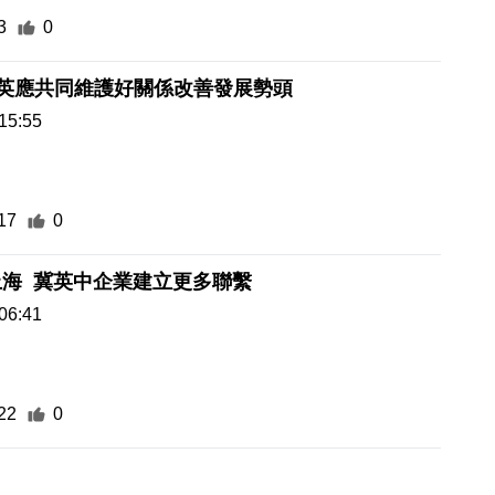
3
0
中英應共同維護好關係改善發展勢頭
15:55
17
0
上海 冀英中企業建立更多聯繫
06:41
22
0