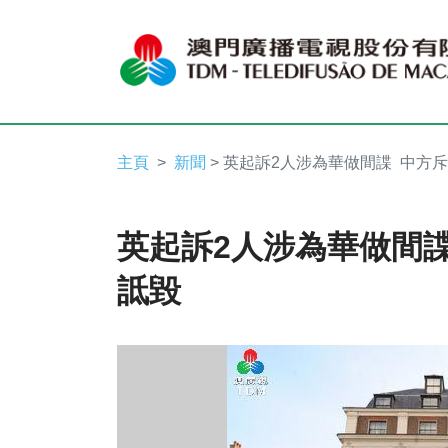
主頁
新聞
> 英起訴2人涉為華做間諜 中方
英起訴2人涉為華做間
詆毀