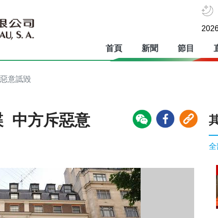
2026
首頁
新聞
節目
斥惡意詆毀
諜 中方斥惡意
全