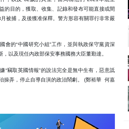
或利益的目的，獲取、收集、記錄和發布可能直接或間
年) 3月被捕，及後獲准保釋。警方形容有關罪行非常嚴
國會的“中國研究小組”工作，並與執政保守黨資深
斯，以及現任內政部保安事務國務大臣董勤達。
嫌“竊取英國情報”的說法完全是無中生有，惡意詆
操弄，停止自導自演的政治鬧劇。 (鄭裕華 何嘉