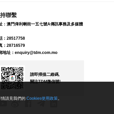
2026-08-08 16:46
275
0
持聯繫
美財長稱霍爾木茲海
址：澳門俾利喇街一五七號A傳訊事務及多媒體
峽將逐步失去戰略重
要性
2026-08-08 16:38
：28517758
242
0
：28716579
氹仔有地盤工人暈倒
郵地址：
enquiry@tdm.com.mo
需送院搶救
2026-08-08 16:35
673
0
請即掃描二維碼,
氹仔碼頭辦陀螺賽豐
關注TDM微信號!
富文旅體驗
2026-08-08 16:10
806
0
。詳情請見我們的
Cookies使用政策
。
治安警雷霆行動截6車
違例