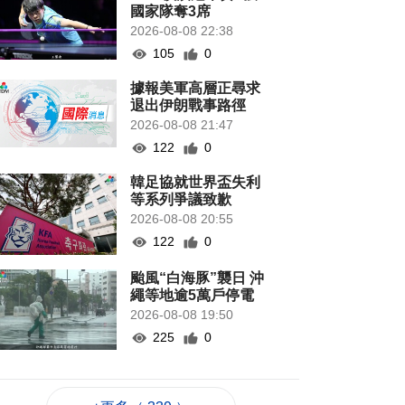
國家隊奪3席
2026-08-08 22:38
105
0
據報美軍高層正尋求
退出伊朗戰事路徑
2026-08-08 21:47
122
0
韓足協就世界盃失利
等系列爭議致歉
2026-08-08 20:55
122
0
颱風“白海豚”襲日 沖
繩等地逾5萬戶停電
2026-08-08 19:50
225
0
當局稱探討賽事周邊
體驗加入更多科技元