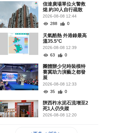
信達廣場單位火警救
熄 約30人自行疏散
2026-08-08 12:44
288
0
天氣酷熱 外港錄最高
溫35.5°C
2026-08-08 12:39
63
0
團體辦少兒時裝模特
賽冀助力演藝之都發
展
2026-08-08 12:33
35
0
陝西柞水泥石流增至2
死1人仍失蹤
2026-08-08 12:20
53
0