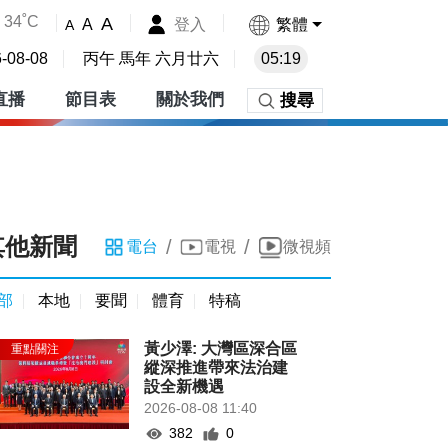
34˚C
A
登入
繁體
A
A
-08-08
丙午 馬年 六月廿六
05:19
直播
節目表
關於我們
搜尋
其他新聞
/
/
電台
電視
微視頻
部
本地
要聞
體育
特稿
黃少澤: 大灣區深合區
縱深推進帶來法治建
設全新機遇
2026-08-08 11:40
382
0