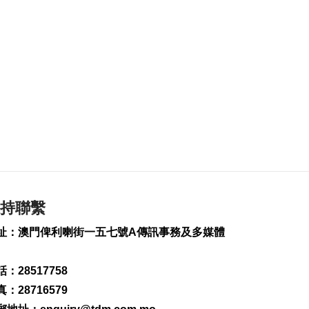
冀建設性合作
2026-08-08 10:23
135
0
“白海豚”料最快明晚
登陸浙閩沿海
2026-08-08 08:46
288
0
未來數日仍酷熱 下週
中驟雨增多
2026-08-08 08:32
375
0
持聯繫
美參院通過對俄制裁
案 擬向俄油氣買家徵
址：澳門俾利喇街一五七號A傳訊事務及多媒體
稅
2026-08-08 07:59
：28517758
163
0
：28716579
西班牙對意大利實施