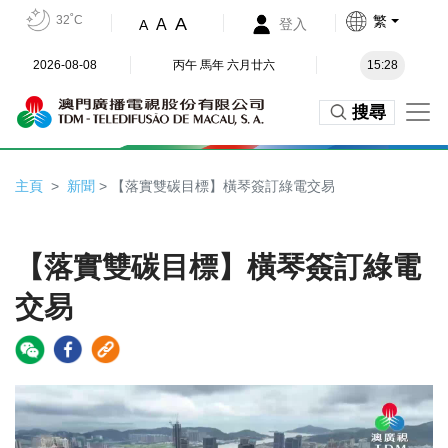
32˚C
繁
A
A
登入
A
2026-08-08
丙午 馬年 六月廿六
15:28
搜尋
主頁
新聞
> 【落實雙碳目標】橫琴簽訂綠電交易
【落實雙碳目標】橫琴簽訂綠電
交易
Video
Player