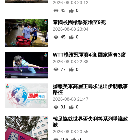
2026-08-08 23:12
43
0
泰國校園槍擊案增至9死
2026-08-08 23:04
45
0
WTT橫濱冠軍賽4強 國家隊奪3席
2026-08-08 22:38
77
0
據報美軍高層正尋求退出伊朗戰事
路徑
2026-08-08 21:47
91
0
韓足協就世界盃失利等系列爭議致
歉
2026-08-08 20:55
106
0