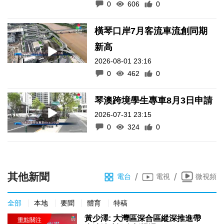
0
606
0
橫琴口岸7月客流車流創同期
新高
2026-08-01 23:16
0
462
0
琴澳跨境學生專車8月3日申請
2026-07-31 23:15
0
324
0
其他新聞
/
/
電台
電視
微視頻
全部
本地
要聞
體育
特稿
黃少澤: 大灣區深合區縱深推進帶