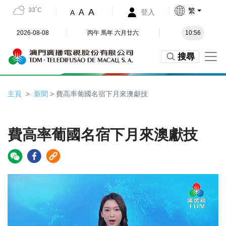
33˚C
繁
A
A
登入
A
2026-08-08
丙午 馬年 六月廿六
10:56
搜尋
主頁
新聞
> 費高率葡國名宿下月來澳獻技
費高率葡國名宿下月來澳獻技
Video
Player