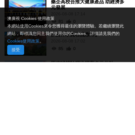
藥企高校合推大健康產品 助經濟多
元發展
2026-08-08 17:14
澳廣視 Cookies 使用政策
81
0
本網站使用Cookies來令您獲得最佳的瀏覽體驗。若繼續瀏覽此
網站，即標識您同意我們使用你的Cookies。詳情請見我們的
陝西柞水泥石流致3死
2026-08-08 17:02
Cookies使用政策
。
85
0
接受
匹克球體驗冀推體育多元共融
2026-08-08 16:46
144
0
美財長稱霍爾木茲海峽將逐步失去
戰略重要性
2026-08-08 16:38
147
0
氹仔有地盤工人暈倒需送院搶救