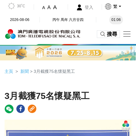
30˚C
繁
A
A
登入
A
2026-08-06
丙午 馬年 六月廿四
01:06
搜尋
主頁
新聞
> 3月截獲75名懷疑黑工
3月截獲75名懷疑黑工