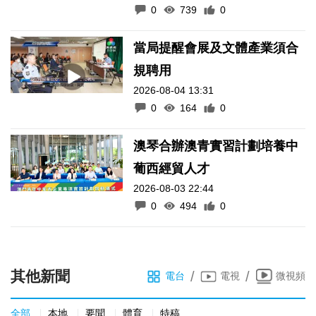
0
739
0
當局提醒會展及文體產業須合
規聘用
2026-08-04 13:31
0
164
0
澳琴合辦澳青實習計劃培養中
葡西經貿人才
2026-08-03 22:44
0
494
0
其他新聞
/
/
電台
電視
微視頻
全部
本地
要聞
體育
特稿