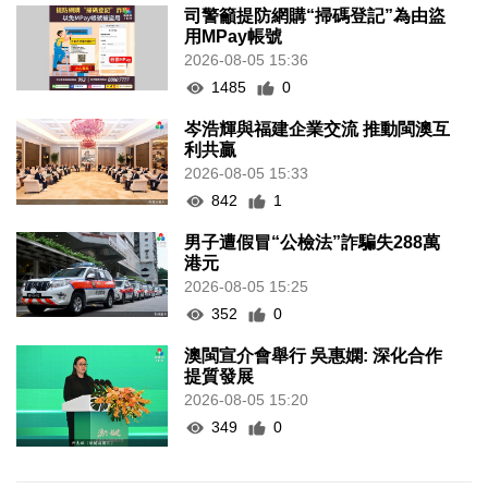
司警籲提防網購“掃碼登記”為由盜
用MPay帳號
2026-08-05 15:36
1485
0
岑浩輝與福建企業交流 推動閩澳互
利共贏
2026-08-05 15:33
842
1
男子遭假冒“公檢法”詐騙失288萬
港元
2026-08-05 15:25
352
0
澳閩宣介會舉行 吳惠嫻: 深化合作
提質發展
2026-08-05 15:20
349
0