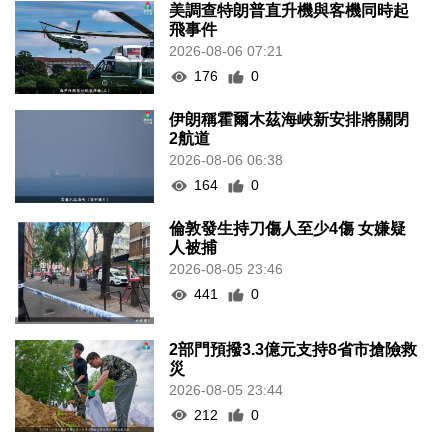
美調查特朗普直升機與客機同時起
飛事件
2026-08-06 07:21
176
0
伊朗稱霍爾木茲海峽新安排將關閉
2航道
2026-08-06 06:38
164
0
倫敦發生持刀傷人至少4傷 女嫌疑
人被捕
2026-08-05 23:46
441
0
2部門預撥3.3億元支持8省市搶險救
災
2026-08-05 23:44
212
0