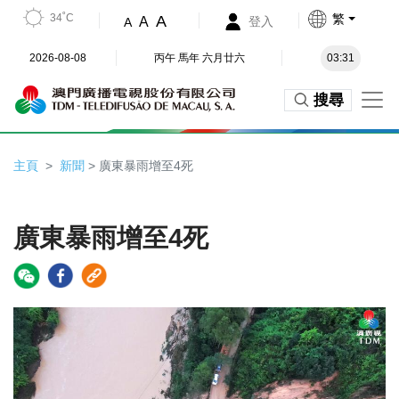
34˚C
繁
A
A
登入
A
2026-08-08
丙午 馬年 六月廿六
03:31
搜尋
主頁
新聞
> 廣東暴雨增至4死
廣東暴雨增至4死