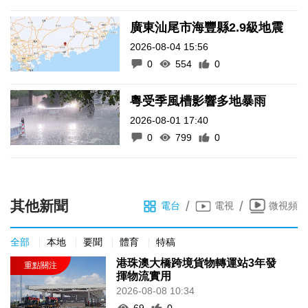
廣東汕尾市海豐縣2.9級地震
2026-08-04 15:56
0
554
0
粵受季風槽影響多地暴雨
2026-08-01 17:40
0
799
0
其他新聞
/
/
電台
電視
微視頻
全部
本地
要聞
體育
特稿
港珠澳大橋跨境貨物轉運站3年發
揮物流實用
2026-08-08 10:34
69
0