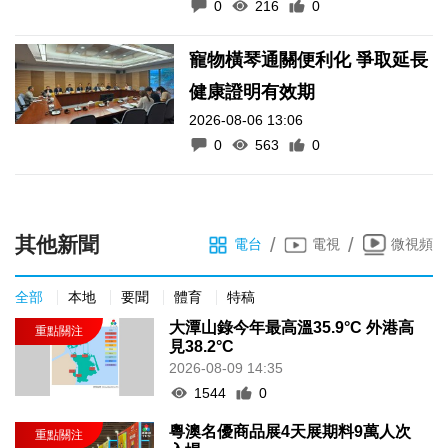
0
216
0
寵物橫琴通關便利化 爭取延長
健康證明有效期
2026-08-06 13:06
0
563
0
其他新聞
/
/
電台
電視
微視頻
全部
本地
要聞
體育
特稿
大潭山錄今年最高溫35.9°C 外港高
見38.2°C
2026-08-09 14:35
1544
0
粵澳名優商品展4天展期料9萬人次