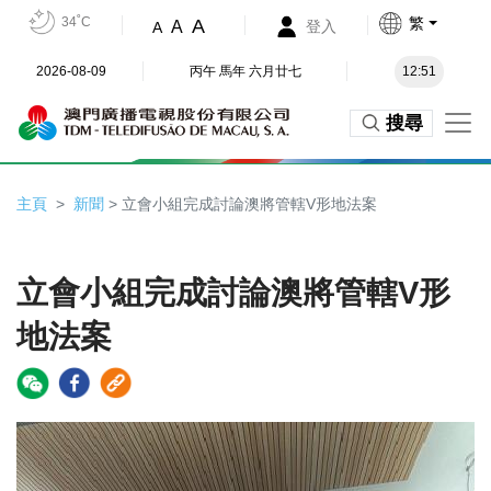
34˚C
繁
A
A
登入
A
2026-08-09
丙午 馬年 六月廿七
12:51
搜尋
主頁
新聞
> 立會小組完成討論澳將管轄V形地法案
立會小組完成討論澳將管轄V形
地法案