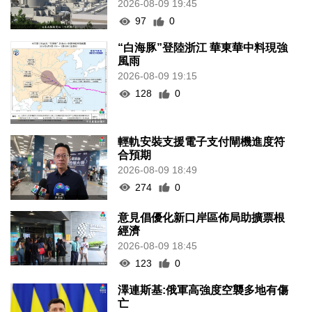
2026-08-09 19:45
97
0
“白海豚”登陸浙江 華東華中料現強
風雨
2026-08-09 19:15
128
0
輕軌安裝支援電子支付閘機進度符
合預期
2026-08-09 18:49
274
0
意見倡優化新口岸區佈局助擴票根
經濟
2026-08-09 18:45
123
0
澤連斯基:俄軍高強度空襲多地有傷
亡