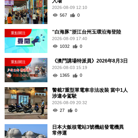
入場
2026-08-09 12:10
567
0
“白海豚”浙江台州玉環沿海登陸
2026-08-09 17:40
1032
0
《澳門講場特派員》2026年8月3日
2026-08-03 15:19
1365
0
警截7重型單電車非法改裝 當中1人
涉違令駕駛
2026-08-09 20:32
27
0
日本大飯核電站3號機組發電機異
常停運