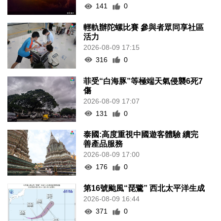
141
0
輕軌辦陀螺比賽 參與者眾同享社區
活力
2026-08-09 17:15
316
0
菲受“白海豚”等極端天氣侵襲6死7
傷
2026-08-09 17:07
131
0
泰國:高度重視中國遊客體驗 續完
善產品服務
2026-08-09 17:00
176
0
第16號颱風“琵鷺” 西北太平洋生成
2026-08-09 16:44
371
0