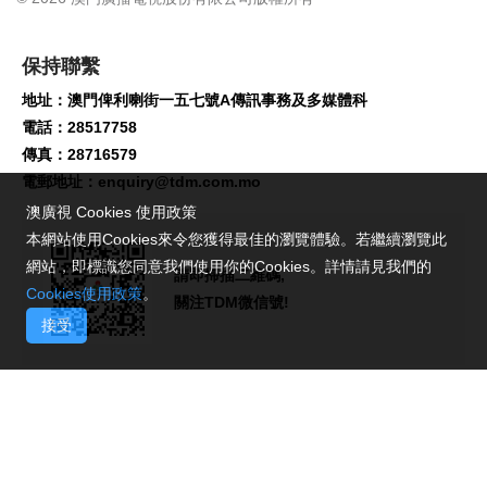
保持聯繫
地址：澳門俾利喇街一五七號A傳訊事務及多媒體科
電話：28517758
傳真：28716579
電郵地址：
enquiry@tdm.com.mo
澳廣視 Cookies 使用政策
本網站使用Cookies來令您獲得最佳的瀏覽體驗。若繼續瀏覽此
網站，即標識您同意我們使用你的Cookies。詳情請見我們的
請即掃描二維碼,
Cookies使用政策
。
關注TDM微信號!
接受