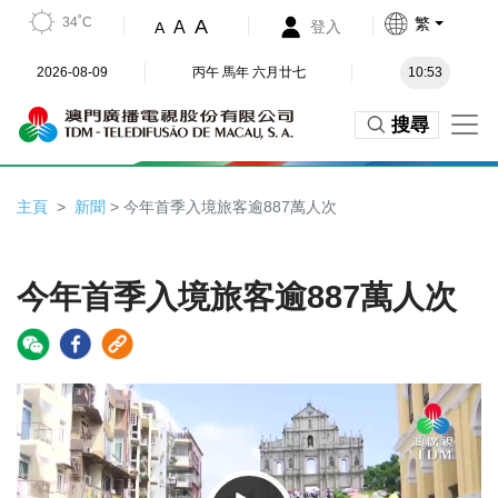
34˚C
繁
A
A
登入
A
2026-08-09
丙午 馬年 六月廿七
10:53
搜尋
主頁
新聞
> 今年首季入境旅客逾887萬人次
今年首季入境旅客逾887萬人次
Video
Player