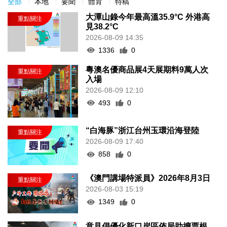
全部
本地
要聞
體育
特稿
大潭山錄今年最高溫35.9°C 外港高
見38.2°C
2026-08-09 14:35
1336
0
粵澳名優商品展4天展期料9萬人次
入場
2026-08-09 12:10
493
0
“白海豚”浙江台州玉環沿海登陸
2026-08-09 17:40
858
0
《澳門講場特派員》2026年8月3日
2026-08-03 15:19
1349
0
意見倡優化新口岸區佈局助擴票根