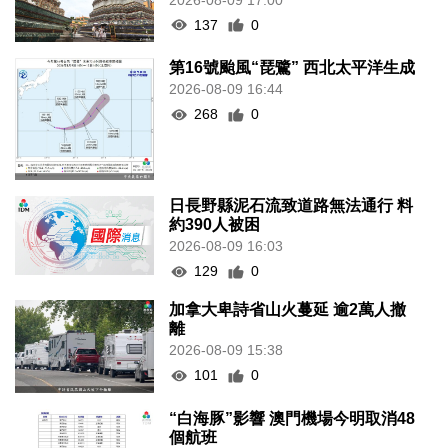
137
0
第16號颱風“琵鷺” 西北太平洋生成
2026-08-09 16:44
268
0
日長野縣泥石流致道路無法通行 料
約390人被困
2026-08-09 16:03
129
0
加拿大卑詩省山火蔓延 逾2萬人撤
離
2026-08-09 15:38
101
0
“白海豚”影響 澳門機場今明取消48
個航班