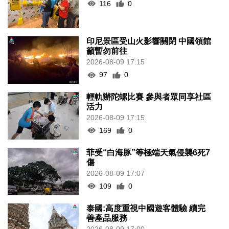
116
0
印尼景區受山火影響關閉 中國領館
籲暫勿前往
2026-08-09 17:15
97
0
輕軌辦陀螺比賽 參與者眾同享社區
活力
2026-08-09 17:15
169
0
菲受“白海豚”等極端天氣侵襲6死7
傷
2026-08-09 17:07
109
0
泰國:高度重視中國遊客體驗 續完
善產品服務
2026-08-09 17:00