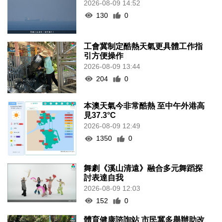
2026-08-09 14:52
130
0
工會冀制定酷熱天氣更具體工作指
引方便操作
2026-08-09 13:44
204
0
本澳天氣今非常酷熱 至中午外港高
見37.3°C
2026-08-09 12:49
1350
0
舞劇《溪山清遠》融合多元舞蹈探
討表達自我
2026-08-09 12:03
152
0
體育健康諮詢站 市民冀多舉辦助改