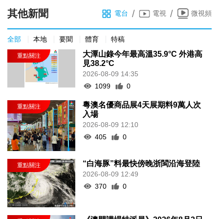
其他新聞
/
/
電台
電視
微視頻
全部
本地
要聞
體育
特稿
大潭山錄今年最高溫35.9°C 外港高
見38.2°C
2026-08-09 14:35
1099
0
粵澳名優商品展4天展期料9萬人次
入場
2026-08-09 12:10
405
0
“白海豚”料最快傍晚浙閩沿海登陸
2026-08-09 12:49
370
0