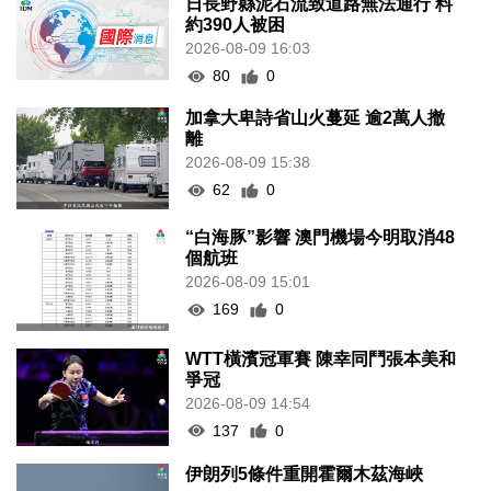
日長野縣泥石流致道路無法通行 料
約390人被困
2026-08-09 16:03
80
0
加拿大卑詩省山火蔓延 逾2萬人撤
離
2026-08-09 15:38
62
0
“白海豚”影響 澳門機場今明取消48
個航班
2026-08-09 15:01
169
0
WTT橫濱冠軍賽 陳幸同鬥張本美和
爭冠
2026-08-09 14:54
137
0
伊朗列5條件重開霍爾木茲海峽