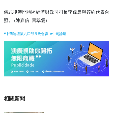
儀式後澳門特區經濟財政司司長李偉農與簽約代表合
照。 (陳嘉信 雷翠雲)
#中葡論壇第六屆部長級會議
#中葡論壇
相關新聞