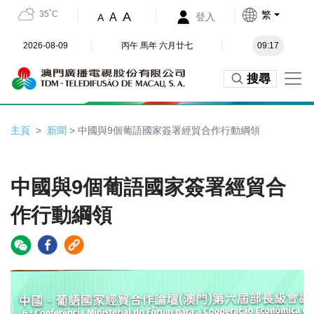
35˚C
繁
A
A
登入
A
2026-08-09
丙午 馬年 六月廿七
09:17
搜尋
主頁
新聞
> 中國與9個葡語國家簽署經貿合作行動綱領
中國與9個葡語國家簽署經貿合
作行動綱領