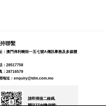
2026-08-08 17:02
145
0
匹克球體驗冀推體育
多元共融
2026-08-08 16:46
266
0
持聯繫
美財長稱霍爾木茲海
峽將逐步失去戰略重
址：澳門俾利喇街一五七號A傳訊事務及多媒體
要性
2026-08-08 16:38
237
0
：28517758
：28716579
氹仔有地盤工人暈倒
需送院搶救
郵地址：
enquiry@tdm.com.mo
2026-08-08 16:35
654
0
氹仔碼頭辦陀螺賽豐
請即掃描二維碼,
富文旅體驗
關注TDM微信號!