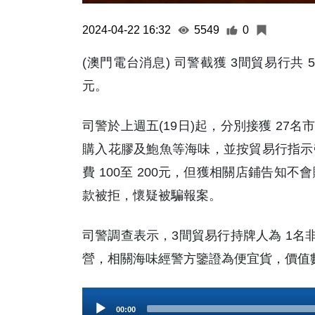
2024-04-22 16:32
5549
0
(澳門電台消息) 司警截獲 3間貿易行共 
元。
司警於上週五(19日)起，分別接獲 27
購入花膠及鮑魚等海味，並按貿易行指示
費 100至 200元，但獲相關店鋪告
款被拒，懷疑被騙報案。
司警調查表示，3間貿易行持牌人為 1名
營，相關海味經警方鑒證為便宜貨，價值數
Audio
00:00