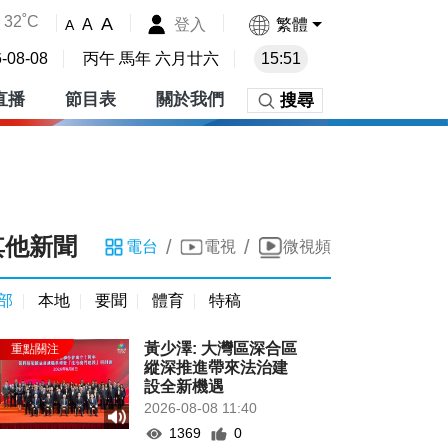
32˚C
A
登入
繁體
A
A
-08-08
丙午 馬年 六月廿六
15:51
直播
節目表
關於我們
搜尋
其他新聞
/
/
電台
電視
微視頻
部
本地
要聞
體育
特稿
黃少澤: 大灣區深合區
縱深推進帶來法治建
設全新機遇
2026-08-08 11:40
1369
0