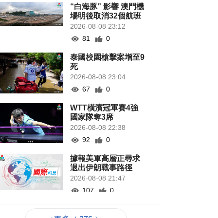
“白海豚” 影響 澳門機
場明後取消32個航班
2026-08-08 23:12
81
0
泰國校園槍擊案增至9
死
2026-08-08 23:04
67
0
WTT橫濱冠軍賽4強
國家隊奪3席
2026-08-08 22:38
92
0
據報美軍高層正尋求
退出伊朗戰事路徑
2026-08-08 21:47
107
0
韓足協就世界盃失利