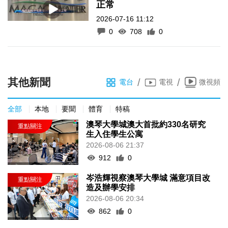
正常
2026-07-16 11:12
0
708
0
其他新聞
/
/
電台
電視
微視頻
全部
本地
要聞
體育
特稿
澳琴大學城澳大首批約330名研究
生入住學生公寓
2026-08-06 21:37
912
0
岑浩輝視察澳琴大學城 滿意項目改
造及辦學安排
2026-08-06 20:34
862
0