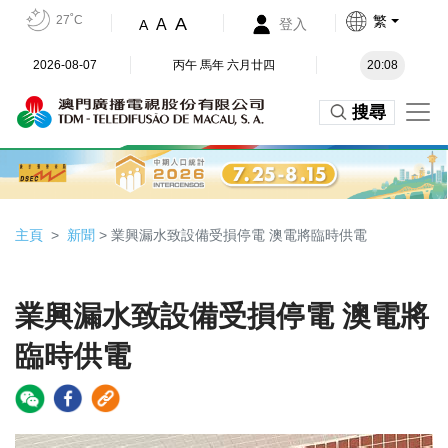
27˚C
繁
A
A
登入
A
2026-08-07
丙午 馬年 六月廿四
20:08
搜尋
主頁
新聞
> 業興漏水致設備受損停電 澳電將臨時供電
業興漏水致設備受損停電 澳電將
臨時供電