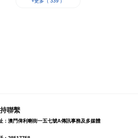
+更多（ 339 ）
素
2026-08-08 19:15
159
0
中國駐泰大使館籲文
明理性有序參與活動
2026-08-08 18:25
162
0
婦聯擬新城A區設長者
中心明年運作
2026-08-08 17:39
349
0
據報日防衛省擬申請
明年防衛預算8.9萬億
日元
持聯繫
2026-08-08 17:30
145
0
址：澳門俾利喇街一五七號A傳訊事務及多媒體
巴黎奧運米蘭冬奧共
甄別近2.5萬惡意帖文