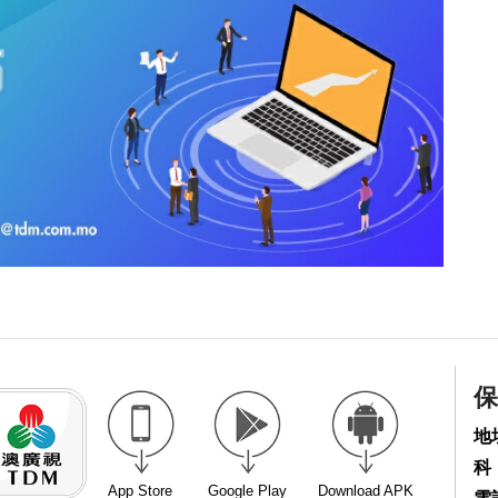
保
地
科
App Store
Google Play
Download APK