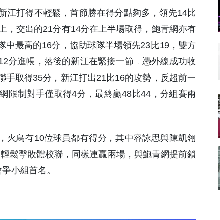
新江打得不輕鬆，首節勝在得分點夠多，領先14比
上，交出的21分有14分在上半場取得，鮑青網亦有
中最高的16分，協助球隊半場領先23比19，雙方
12分進帳，落後的新江在緊接一節，憑外線成功收
手取得35分，新江打出21比16的攻勢，反超前一
限制對手僅取得4分，最終贏48比44，分組賽兩
，火鳥有10位球員都有得分，其中容詠思與陳凱翎
15，輕鬆擊敗體校聯，同樣連贏兩場，與鮑青網提前鎖
會爭小組首名。