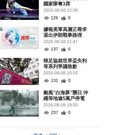
國家隊奪3席
2026-08-08 22:38
126
0
據報美軍高層正尋求
退出伊朗戰事路徑
2026-08-08 21:47
137
0
韓足協就世界盃失利
等系列爭議致歉
2026-08-08 20:55
131
0
颱風“白海豚”襲日 沖
繩等地逾5萬戶停電
2026-08-08 19:50
237
0
當局稱探討賽事周邊
體驗加入更多科技元