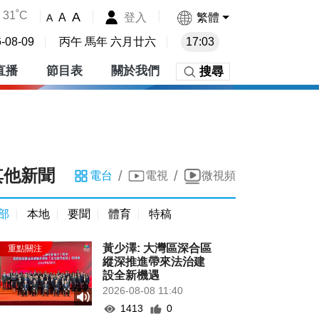
31˚C
A
登入
繁體
A
A
-08-09
丙午 馬年 六月廿六
17:03
直播
節目表
關於我們
搜尋
其他新聞
/
/
電台
電視
微視頻
部
本地
要聞
體育
特稿
黃少澤: 大灣區深合區
縱深推進帶來法治建
設全新機遇
2026-08-08 11:40
1413
0