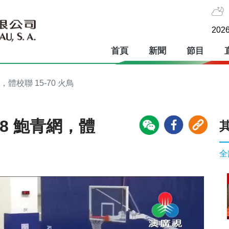
2026
首頁
新聞
節目
，體校聯 15-70 火鳥
48 鮑青網，體
全