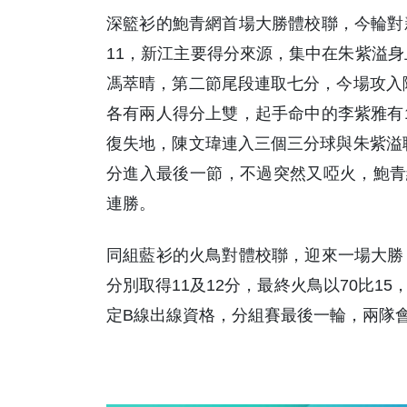
深籃衫的鮑青網首場大勝體校聯，今輪對
11，新江主要得分來源，集中在朱紫溢身
馮萃晴，第二節尾段連取七分，今場攻入隊
各有兩人得分上雙，起手命中的李紫雅有
復失地，陳文瑋連入三個三分球與朱紫溢聯
分進入最後一節，不過突然又啞火，鮑青網
連勝。
同組藍衫的火鳥對體校聯，迎來一場大勝
分別取得11及12分，最終火鳥以70比
定B線出線資格，分組賽最後一輪，兩隊