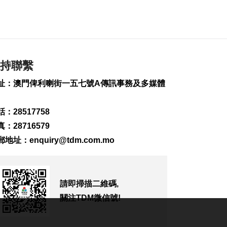
2026-08-06 10:31
188
0
德國萊比錫機場跑道
現載爆炸物無人機
2026-08-06 10:28
持聯繫
121
0
址：澳門俾利喇街一五七號A傳訊事務及多媒體
FIFA承認售賽事股權
犯錯 重申支持恩芬天
奴
：28517758
2026-08-06 09:48
：28716579
248
0
郵地址：
enquiry@tdm.com.mo
烏稱未能攔截俄導彈
導致大規模受襲
2026-08-06 08:51
276
0
請即掃描二維碼,
關注TDM微信號!
美北卡州住宅槍擊案
釀3死1傷
2026-08-06 07:43