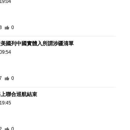
19:04
3
0
責美國列中國實體入所謂涉疆清單
09:54
7
0
海上聯合巡航結束
19:45
2
0