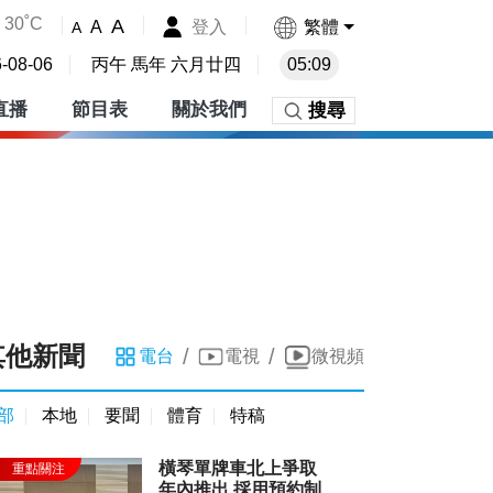
30˚C
A
登入
繁體
A
A
-08-06
丙午 馬年 六月廿四
05:09
直播
節目表
關於我們
搜尋
其他新聞
/
/
電台
電視
微視頻
部
本地
要聞
體育
特稿
橫琴單牌車北上爭取
年內推出 採用預約制