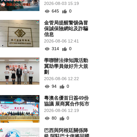
2026-08-03 15:19
645
0
金管局提醒警惕偽冒
保誠保險網站及詐騙
信息
2026-08-06 12:41
314
0
學聯辦法律知識活動
冀助學員做好升大規
劃
2026-08-06 12:22
94
0
粵澳名優首日簽49份
協議 展商冀合作拓市
2026-08-06 12:19
80
0
巴西與阿根廷關係降
級 阿駐巴大使將回國