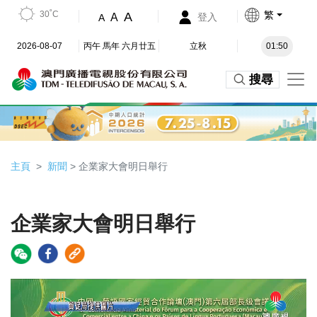
30˚C
繁
A
A
登入
A
2026-08-07
丙午 馬年 六月廿五
立秋
01:50
搜尋
主頁
新聞
> 企業家大會明日舉行
企業家大會明日舉行
Video
Player