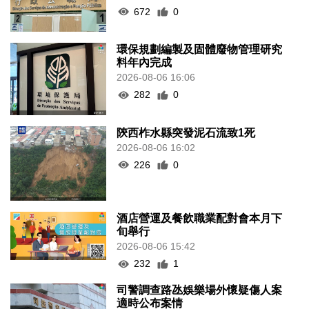
672
0
環保規劃編製及固體廢物管理研究
料年內完成
2026-08-06 16:06
282
0
陝西柞水縣突發泥石流致1死
2026-08-06 16:02
226
0
酒店營運及餐飲職業配對會本月下
旬舉行
2026-08-06 15:42
232
1
司警調查路氹娛樂場外懷疑傷人案
適時公布案情