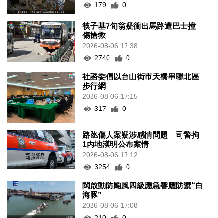
179
0
筷子基7旬翁疑衝出馬路遭巴士撞
傷搶救
2026-08-06 17:38
2740
0
社諮委倡以台山街市天橋串聯北區
步行網
2026-08-06 17:15
317
0
路氹傷人案疑涉感情問題 司警拘
1內地漢明公布案情
2026-08-06 17:12
3254
0
閩啟動防颱風四級應急響應防禦“白
海豚”
2026-08-06 17:08
210
0