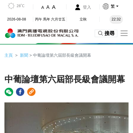
28˚C
繁
A
A
登入
A
2026-08-08
丙午 馬年 六月廿五
立秋
22:32
搜尋
主頁
新聞
> 中葡論壇第六屆部長級會議開幕
中葡論壇第六屆部長級會議開幕