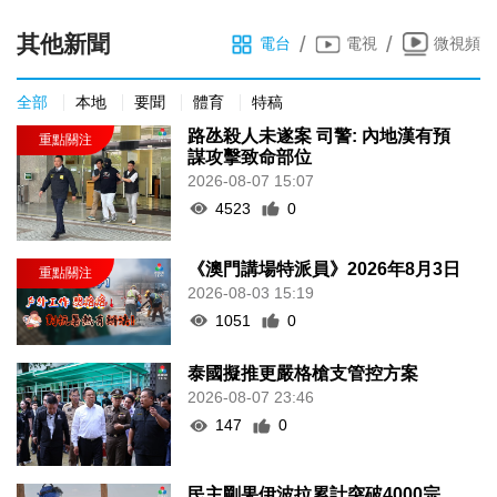
其他新聞
/
/
電台
電視
微視頻
全部
本地
要聞
體育
特稿
路氹殺人未遂案 司警: 內地漢有預
謀攻擊致命部位
2026-08-07 15:07
4523
0
《澳門講場特派員》2026年8月3日
2026-08-03 15:19
1051
0
泰國擬推更嚴格槍支管控方案
2026-08-07 23:46
147
0
民主剛果伊波拉累計突破4000宗