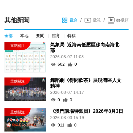
其他新聞
/
/
電台
電視
微視頻
全部
本地
要聞
體育
特稿
氣象局: 近海南低壓區移向南海北
部
2026-08-07 11:08
602
0
舞蹈劇《得閒飲茶》展現灣區人文
精神
2026-08-07 14:17
0
0
《澳門講場特派員》2026年8月3日
2026-08-03 15:19
911
0