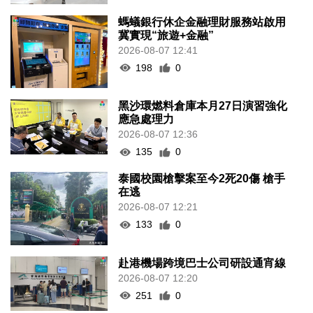
螞蟻銀行休企金融理財服務站啟用
冀實現“旅遊+金融”
2026-08-07 12:41
198
0
黑沙環燃料倉庫本月27日演習強化
應急處理力
2026-08-07 12:36
135
0
泰國校園槍擊案至今2死20傷 槍手
在逃
2026-08-07 12:21
133
0
赴港機場跨境巴士公司研設通宵線
2026-08-07 12:20
251
0