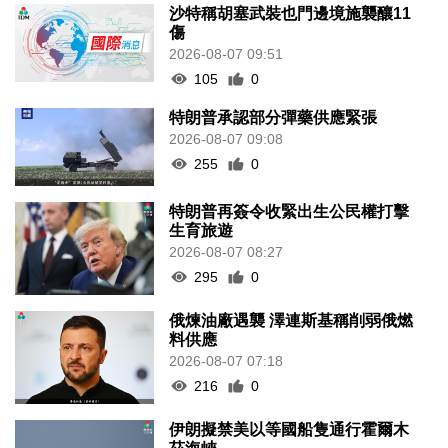
沙特稱胡塞武裝也門邊境施襲釀11
傷
2026-08-07 09:51
105
0
特朗普承認部分彈藥供應緊張
2026-08-07 09:08
255
0
特朗普再簽令收緊出生公民權打擊
生育旅遊
2026-08-07 08:27
295
0
俄煉油廠遇襲 澤連斯基稱削弱俄燃
料供應
2026-08-07 07:18
216
0
伊朗擬禁美以等國船隻通行霍爾木