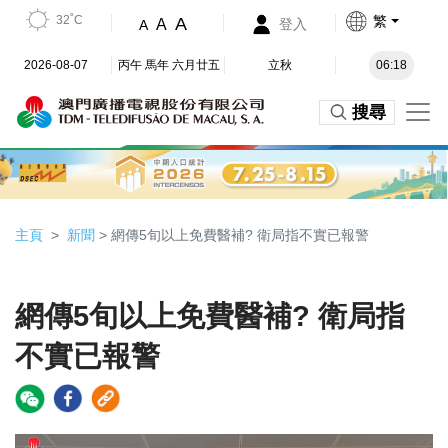
32˚C
繁
A
A
登入
A
2026-08-07
丙午 馬年 六月廿五
立秋
06:18
搜尋
主頁
新聞
> 網傳5旬以上免費醫補? 衛局指不實已報警
網傳5旬以上免費醫補? 衛局指
不實已報警