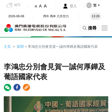
32˚C
繁
A
A
登入
A
2026-08-08
丙午 馬年 六月廿六
13:28
搜尋
主頁
新聞
> 李鴻忠分別會見賀一誠何厚鏵及葡語國家代表
李鴻忠分別會見賀一誠何厚鏵及
葡語國家代表