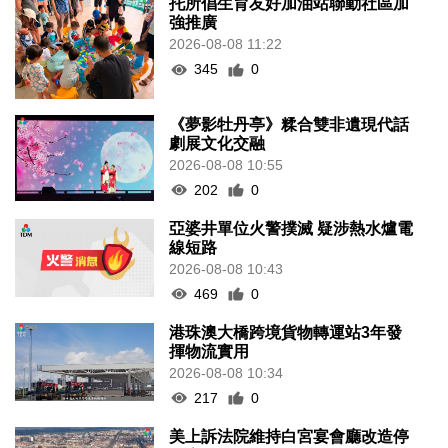
托所倡生育友好加油站聯動社區加
強推廣
2026-08-08 11:22
345
0
《夢影牡丹亭》糅合雙非遺現代話
劇展文化交融
2026-08-08 10:55
202
0
亞婆井單位火警撲滅 疑涉熱水爐電
線短路
2026-08-08 10:43
469
0
港珠澳大橋跨境貨物轉運站3年發
揮物流實用
2026-08-08 10:34
217
0
美上訴法院維持白宮宴會廳改造停