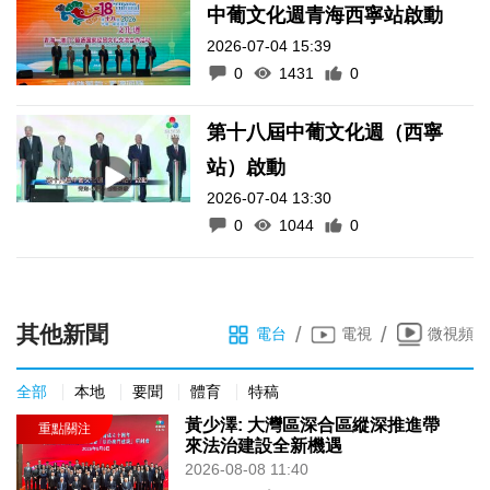
中葡文化週青海西寧站啟動
2026-07-04 15:39
0
1431
0
第十八屆中葡文化週（西寧
站）啟動
2026-07-04 13:30
0
1044
0
其他新聞
/
/
電台
電視
微視頻
全部
本地
要聞
體育
特稿
黃少澤: 大灣區深合區縱深推進帶
來法治建設全新機遇
2026-08-08 11:40