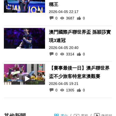
稱王
2026-04-05 22:17
0
3687
0
澳門國際乒聯世界盃 孫穎莎實
現3連冠
2026-04-05 20:40
0
3314
0
【賽事最後一日】澳乒聯世界
盃不少旅客特意來澳觀賽
2026-04-05 19:21
0
1305
0
其他新聞
/
/
電台
電視
微視頻