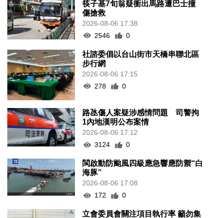
筷子基7旬翁疑衝出馬路遭巴士撞
傷搶救
2026-08-06 17:38
2546
0
社諮委倡以台山街市天橋串聯北區
步行網
2026-08-06 17:15
278
0
路氹傷人案疑涉感情問題 司警拘
1內地漢明公布案情
2026-08-06 17:12
3124
0
閩啟動防颱風四級應急響應防禦“白
海豚”
2026-08-06 17:08
172
0
立會委員會關注項目執行率 籲勿集