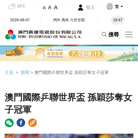
26˚C
繁
A
A
登入
A
2026-08-07
丙午 馬年 六月廿四
19:47
搜尋
主頁
新聞
> 澳門國際乒聯世界盃 孫穎莎奪女子冠軍
澳門國際乒聯世界盃 孫穎莎奪女
子冠軍