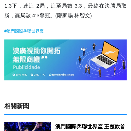
1:3下，連追 2局，追至局數 3:3，最終在決勝局取
勝，贏局數 4:3奪冠。(鄭家賜 林智文)
#澳門國際乒聯世界盃
相關新聞
澳門國際乒聯世界盃 王楚欽首