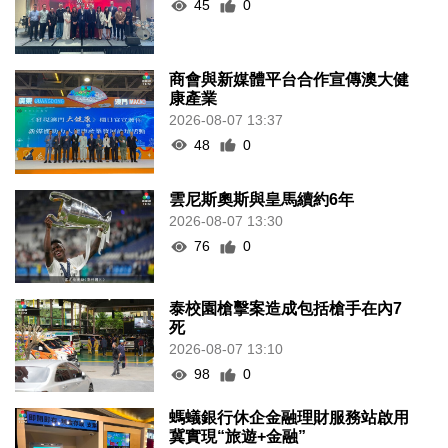
45
0
商會與新媒體平台合作宣傳澳大健
康產業
2026-08-07 13:37
48
0
雲尼斯奧斯與皇馬續約6年
2026-08-07 13:30
76
0
泰校園槍擊案造成包括槍手在內7
死
2026-08-07 13:10
98
0
螞蟻銀行休企金融理財服務站啟用
冀實現“旅遊+金融”