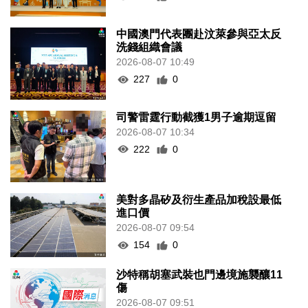
中國澳門代表團赴汶萊參與亞太反
洗錢組織會議
2026-08-07 10:49
227
0
司警雷霆行動截獲1男子逾期逗留
2026-08-07 10:34
222
0
美對多晶矽及衍生產品加稅設最低
進口價
2026-08-07 09:54
154
0
沙特稱胡塞武裝也門邊境施襲釀11
傷
2026-08-07 09:51