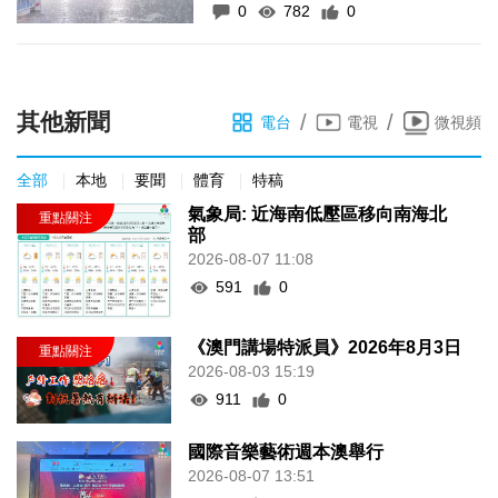
0
782
0
其他新聞
/
/
電台
電視
微視頻
全部
本地
要聞
體育
特稿
氣象局: 近海南低壓區移向南海北
部
2026-08-07 11:08
591
0
《澳門講場特派員》2026年8月3日
2026-08-03 15:19
911
0
國際音樂藝術週本澳舉行
2026-08-07 13:51