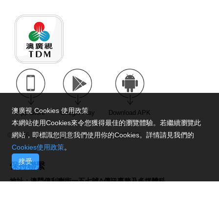
澳廣視 Cookies 使用政策
App Store
Google Play
Download APK
本網站使用Cookies來令您獲得最佳的瀏覽體驗。若繼續瀏覽此
網站，即標識您同意我們使用你的Cookies。詳情請見我們的
© 2026 澳門廣播電視股份有限公司版權所有
Cookies使用政策
。
接受
保持聯繫
地址：澳門俾利喇街一五七號A傳訊事務及多媒體科
電話：28517758
傳真：28716579
電郵地址：
enquiry@tdm.com.mo