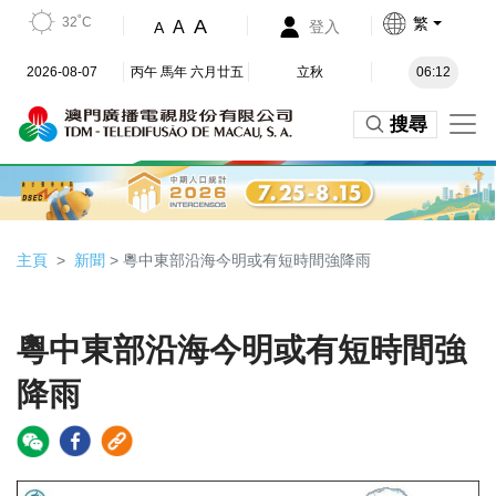
32˚C
繁
A
A
登入
A
2026-08-07
丙午 馬年 六月廿五
立秋
06:12
搜尋
主頁
新聞
> 粵中東部沿海今明或有短時間強降雨
粵中東部沿海今明或有短時間強
降雨