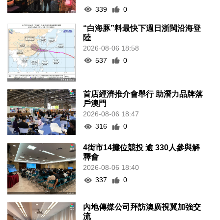
339
0
“白海豚”料最快下週日浙閩沿海登
陸
2026-08-06 18:58
537
0
首店經濟推介會舉行 助潛力品牌落
戶澳門
2026-08-06 18:47
316
0
4街市14攤位競投 逾 330人參與解
釋會
2026-08-06 18:40
337
0
內地傳媒公司拜訪澳廣視冀加強交
流