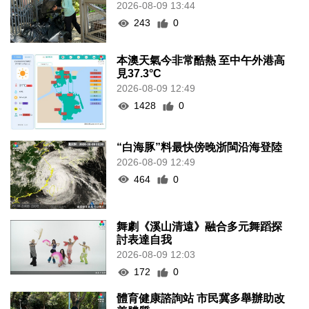
2026-08-09 13:44
243
0
本澳天氣今非常酷熱 至中午外港高
見37.3°C
2026-08-09 12:49
1428
0
“白海豚”料最快傍晚浙閩沿海登陸
2026-08-09 12:49
464
0
舞劇《溪山清遠》融合多元舞蹈探
討表達自我
2026-08-09 12:03
172
0
體育健康諮詢站 市民冀多舉辦助改