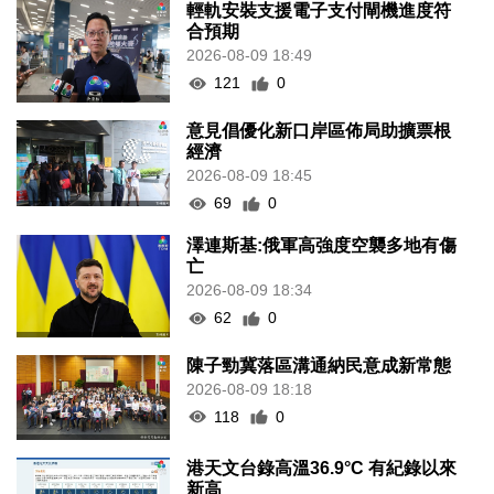
輕軌安裝支援電子支付閘機進度符
合預期
2026-08-09 18:49
121
0
意見倡優化新口岸區佈局助擴票根
經濟
2026-08-09 18:45
69
0
澤連斯基:俄軍高強度空襲多地有傷
亡
2026-08-09 18:34
62
0
陳子勁冀落區溝通納民意成新常態
2026-08-09 18:18
118
0
港天文台錄高溫36.9°C 有紀錄以來
新高