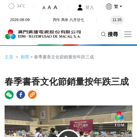
34˚C
繁
A
A
登入
A
2026-08-09
丙午 馬年 六月廿七
11:35
搜尋
主頁
新聞
> 春季書香文化節銷量按年跌三成
春季書香文化節銷量按年跌三成
Video
Player