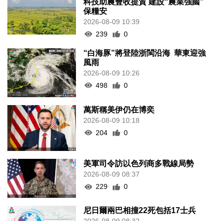
科技助農豐收提質 建設“農業強國”
保糧安
2026-08-09 10:39
239
0
“白海豚”將登陸浙閩沿海 華東迎強
風雨
2026-08-09 10:26
498
0
萬斯稱美伊仍在博奕
2026-08-09 10:18
204
0
美軍司令訪以色列商多戰線局勢
2026-08-09 08:37
229
0
尼日爾兩巴相撞22死包括17士兵
2026-08-09 08:32