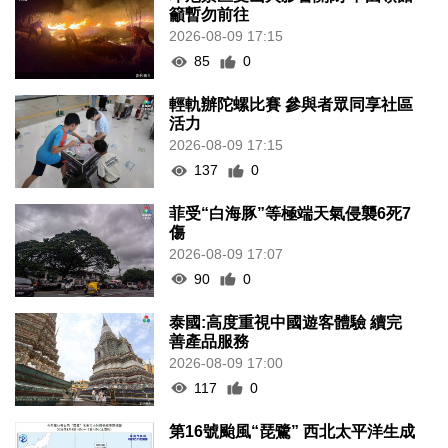
籲暫勿前往
2026-08-09 17:15
85
0
輕軌辦陀螺比賽 參與者眾同享社區
活力
2026-08-09 17:15
137
0
菲受“白海豚”等極端天氣侵襲6死7
傷
2026-08-09 17:07
90
0
泰國:高度重視中國遊客體驗 續完
善產品服務
2026-08-09 17:00
117
0
第16號颱風“琵鷺” 西北太平洋生成