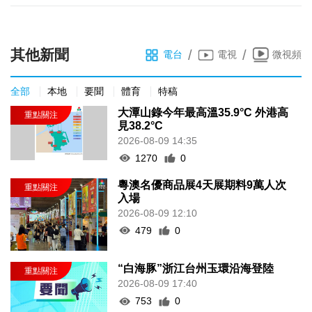
其他新聞
/
/
電台
電視
微視頻
全部
本地
要聞
體育
特稿
大潭山錄今年最高溫35.9°C 外港高
見38.2°C
2026-08-09 14:35
1270
0
粵澳名優商品展4天展期料9萬人次
入場
2026-08-09 12:10
479
0
“白海豚”浙江台州玉環沿海登陸
2026-08-09 17:40
753
0