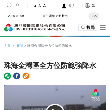
34˚C
繁
A
A
登入
A
2026-08-09
丙午 馬年 六月廿七
10:27
搜尋
主頁
新聞
> 珠海金灣區全方位防範強降水
珠海金灣區全方位防範強降水
Video
Player