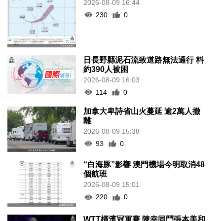
2026-08-09 16:44
230
0
日長野縣泥石流致道路無法通行 料
約390人被困
2026-08-09 16:03
114
0
加拿大卑詩省山火蔓延 逾2萬人撤
離
2026-08-09 15:38
93
0
“白海豚”影響 澳門機場今明取消48
個航班
2026-08-09 15:01
220
0
WTT橫濱冠軍賽 陳幸同鬥張本美和