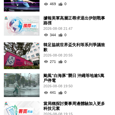
469
0
據報美軍高層正尋求退出伊朗戰事
路徑
2026-08-08 21:47
344
0
韓足協就世界盃失利等系列爭議致
歉
2026-08-08 20:55
271
0
颱風“白海豚”襲日 沖繩等地逾5萬
戶停電
2026-08-08 19:50
441
0
當局稱探討賽事周邊體驗加入更多
科技元素
2026-08-08 19:15