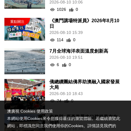
2026-08-10 10:06
1026
0
《澳門講場特派員》2026年8月10
日
2026-08-10 15:39
114
0
7月全球海洋表面溫度創新高
2026-08-10 19:51
6
0
僑總續團結僑界助澳融入國家發展
大局
2026-08-10 18:43
74
0
澳廣視 Cookies 使用政策
商務部: 原產美墨進口碧根果存在
本網站使用Cookies來令您獲得最佳的瀏覽體驗。若繼續瀏覽此
傾銷
網站，即標識您同意我們使用你的Cookies。詳情請見我們的
2026-08-10 18:38