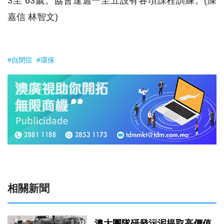
3至 63歲。協會逢週一至五設有各項課程訓練。(陳
嘉信 林智文)
#自閉症
#環保
相關新聞
澳大團隊研發污泥提取高價值