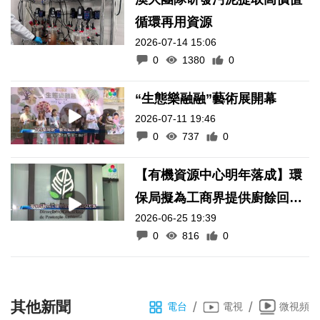
循環再用資源
2026-07-14 15:06
0
1380
0
“生態樂融融”藝術展開幕
2026-07-11 19:46
0
737
0
【有機資源中心明年落成】環
保局擬為工商界提供廚餘回收
2026-06-25 19:39
方案
0
816
0
其他新聞
/
/
電台
電視
微視頻