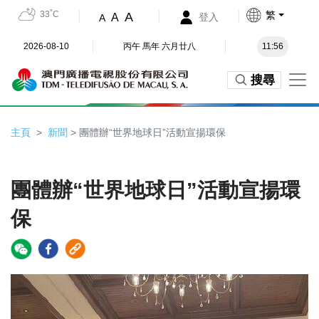
33˚C
繁
A
A
登入
A
2026-08-10
丙午 馬年 六月廿八
11:56
搜尋
主頁
新聞
> 團體辦“世界地球日”活動宣揚環保
團體辦“世界地球日”活動宣揚環
保