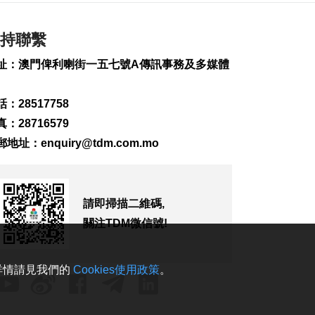
雙非遺現代話劇展文
化交融
持聯繫
2026-08-08 10:55
162
0
址：澳門俾利喇街一五七號A傳訊事務及多媒體
亞婆井單位火警撲滅
疑涉熱水爐電線短路
：28517758
2026-08-08 10:43
：28716579
363
0
郵地址：
enquiry@tdm.com.mo
港珠澳大橋跨境貨物
轉運站3年發揮物流實
用
2026-08-08 10:34
請即掃描二維碼,
175
0
關注TDM微信號!
美上訴法院維持白宮
宴會廳改造停工令
。詳情請見我們的
Cookies使用政策
。
2026-08-08 10:32
152
0