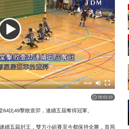
00:00
00:01:53
64比49擊敗壹羿，連續五屆奪得冠軍。
連續五屆封王，雙方小組賽至今都保持全勝，首局