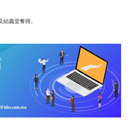
。
及結義堂奪得。