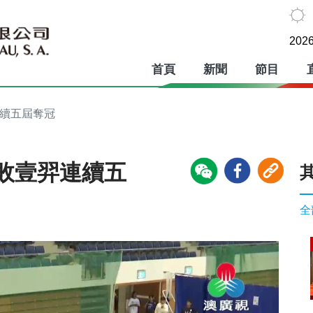
2026
首頁
新聞
節目
連續五屆奪冠
敗壹羿連續五
全