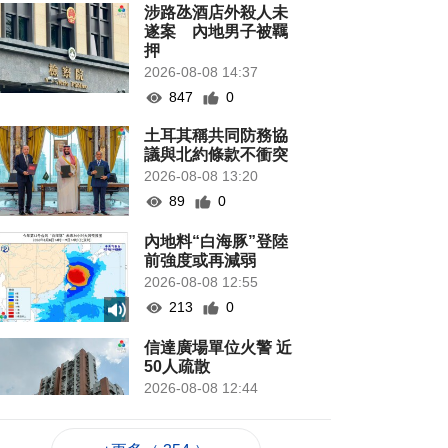
涉路氹酒店外殺人未
遂案 內地男子被羈
押
2026-08-08 14:37
847
0
土耳其稱共同防務協
議與北約條款不衝突
2026-08-08 13:20
89
0
內地料“白海豚”登陸
前強度或再減弱
2026-08-08 12:55
213
0
信達廣場單位火警 近
50人疏散
2026-08-08 12:44
982
0