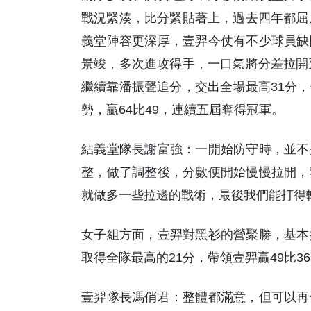
戰況緊湊，比分緊貼著上，過去四年都屈
義堂陣容更深厚，壹羿今仗有不少球員缺
景竣，多次進攻得手，一口氣將分差拉開
繼續靠潘振聲追分，交出全場最高31分
勢，贏64比49，連續五屆奪得冠軍。
結義堂隊長謝富強：一開始防守時，並不
整，做了調整後，分數便開始慢慢拉開，
就做多一些拉邊的戰術，最後我們能打得
女子組方面，壹羿對黑衫的營聚勝，基本
取得全隊最高的21分，帶領壹羿贏49比3
壹羿隊長馮俏君：整體都滿意，但可以再