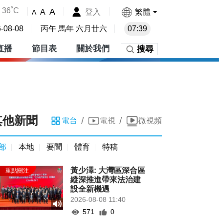
36˚C
A
登入
繁體
A
A
-08-08
丙午 馬年 六月廿六
07:39
直播
節目表
關於我們
搜尋
其他新聞
/
/
電台
電視
微視頻
部
本地
要聞
體育
特稿
黃少澤: 大灣區深合區
縱深推進帶來法治建
設全新機遇
2026-08-08 11:40
571
0