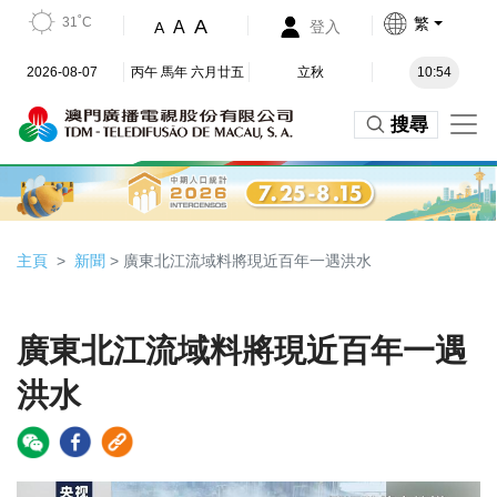
31˚C
繁
A
A
登入
A
2026-08-07
丙午 馬年 六月廿五
立秋
10:54
搜尋
主頁
新聞
> 廣東北江流域料將現近百年一遇洪水
廣東北江流域料將現近百年一遇
洪水