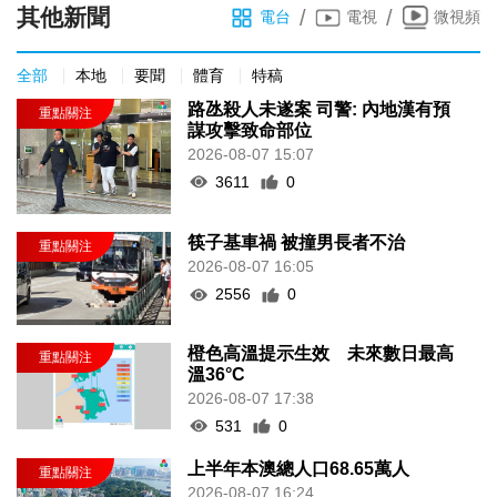
其他新聞
/
/
電台
電視
微視頻
全部
本地
要聞
體育
特稿
路氹殺人未遂案 司警: 內地漢有預
謀攻擊致命部位
2026-08-07 15:07
3611
0
筷子基車禍 被撞男長者不治
2026-08-07 16:05
2556
0
橙色高溫提示生效 未來數日最高
溫36°C
2026-08-07 17:38
531
0
上半年本澳總人口68.65萬人
2026-08-07 16:24