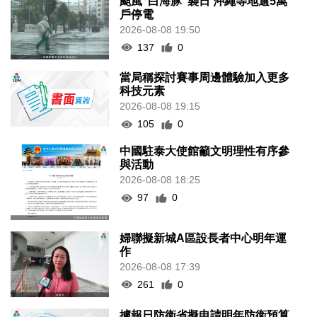
颱風“白海豚”襲日 沖繩等地逾5萬
戶停電
2026-08-08 19:50
137
0
當局稱探討賽事周邊體驗加入更多
科技元素
2026-08-08 19:15
105
0
中國駐泰大使館籲文明理性有序參
與活動
2026-08-08 18:25
97
0
婦聯擬新城A區設長者中心明年運
作
2026-08-08 17:39
261
0
據報日防衛省擬申請明年防衛預算