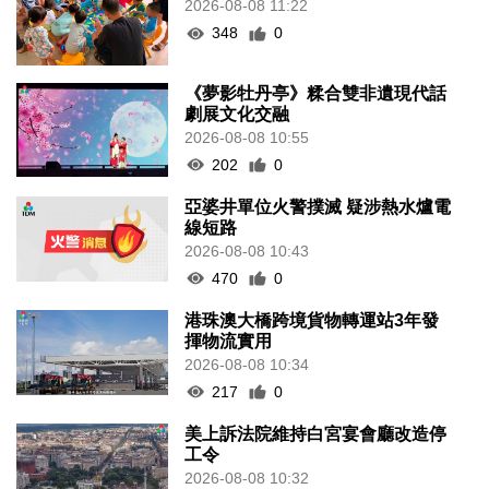
2026-08-08 11:22
348
0
《夢影牡丹亭》糅合雙非遺現代話
劇展文化交融
2026-08-08 10:55
202
0
亞婆井單位火警撲滅 疑涉熱水爐電
線短路
2026-08-08 10:43
470
0
港珠澳大橋跨境貨物轉運站3年發
揮物流實用
2026-08-08 10:34
217
0
美上訴法院維持白宮宴會廳改造停
工令
2026-08-08 10:32