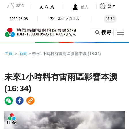
32˚C
繁
A
A
登入
A
2026-08-08
丙午 馬年 六月廿六
13:34
搜尋
主頁
新聞
> 未來1小時料有雷雨區影響本澳 (16:34)
未來1小時料有雷雨區影響本澳
(16:34)