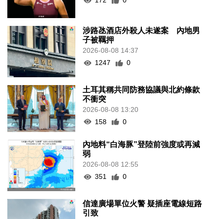
172
0
涉路氹酒店外殺人未遂案 內地男
子被羈押
2026-08-08 14:37
1247
0
土耳其稱共同防務協議與北約條款
不衝突
2026-08-08 13:20
158
0
內地料“白海豚”登陸前強度或再減
弱
2026-08-08 12:55
351
0
信達廣場單位火警 疑插座電線短路
引致