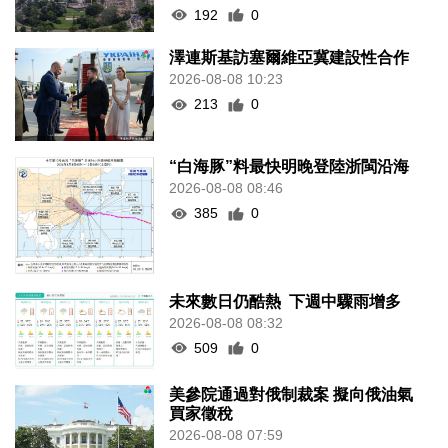
192
0
澤連斯基訪塞爾維亞冀建設性合作
2026-08-08 10:23
213
0
“白海豚”料最快明晚登陸浙閩沿海
2026-08-08 08:46
385
0
未來數日仍酷熱 下週中驟雨增多
2026-08-08 08:32
509
0
美參院通過對俄制裁案 擬向俄油氣
買家徵稅
2026-08-08 07:59