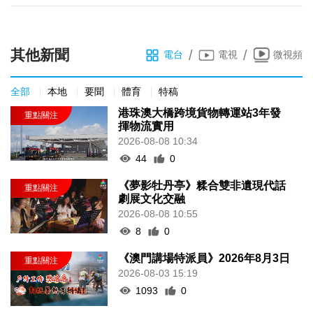
其他新聞
/
/
電台
電視
微視頻
全部
本地
要聞
體育
特稿
港珠澳大橋跨境貨物轉運站3年發
揮物流實用
2026-08-08 10:34
44
0
《夢影牡丹亭》糅合雙非遺現代話
劇展文化交融
2026-08-08 10:55
8
0
《澳門講場特派員》2026年8月3日
2026-08-03 15:19
1093
0