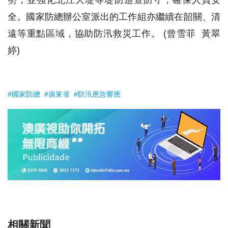
勢，並強化北江大堤等堤防巡查防守，確保人員安
全。國家防總辦公室派出的工作組亦繼續在韶關、清
遠等重點區域，協助防汛救災工作。 (曾雪菲 黃翠
婷)
#國家防總
#廣東省
#防汛應急響應
相關新聞