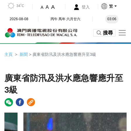
34˚C
繁
A
A
登入
A
2026-08-08
丙午 馬年 六月廿六
03:06
搜尋
主頁
新聞
> 廣東省防汛及洪水應急響應升至3級
廣東省防汛及洪水應急響應升至
3級