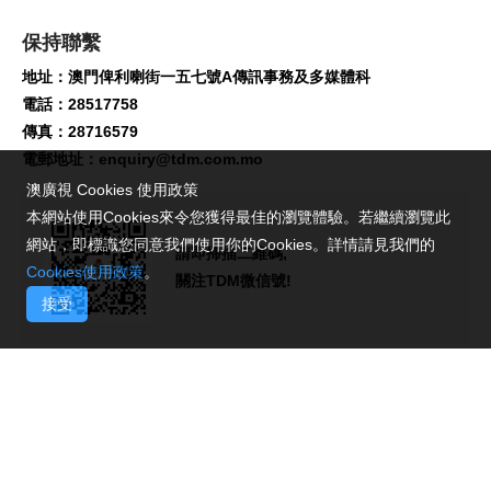
保持聯繫
地址：澳門俾利喇街一五七號A傳訊事務及多媒體科
電話：28517758
傳真：28716579
電郵地址：
enquiry@tdm.com.mo
澳廣視 Cookies 使用政策
本網站使用Cookies來令您獲得最佳的瀏覽體驗。若繼續瀏覽此
網站，即標識您同意我們使用你的Cookies。詳情請見我們的
請即掃描二維碼,
Cookies使用政策
。
關注TDM微信號!
接受