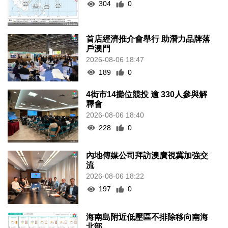
304
0
首店經濟推介會舉行 助潛力品牌落
戶澳門
2026-08-06 18:47
189
0
4街市14攤位競投 逾 330人參與解
釋會
2026-08-06 18:40
228
0
內地傳媒公司拜訪澳廣視冀加強交
流
2026-08-06 18:22
197
0
海南島附近低壓區不排除移向南海
北部