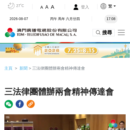
27˚C
繁
A
A
登入
A
2026-08-07
丙午 馬年 六月廿四
17:08
搜尋
主頁
新聞
> 三法律團體辦兩會精神傳達會
三法律團體辦兩會精神傳達會
Video
Player