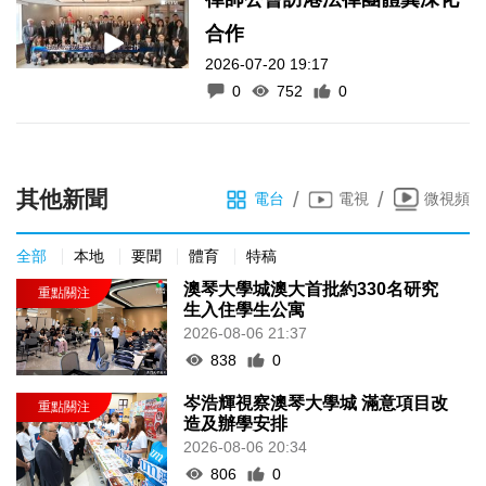
合作
2026-07-20 19:17
0
752
0
其他新聞
/
/
電台
電視
微視頻
全部
本地
要聞
體育
特稿
澳琴大學城澳大首批約330名研究
生入住學生公寓
2026-08-06 21:37
838
0
岑浩輝視察澳琴大學城 滿意項目改
造及辦學安排
2026-08-06 20:34
806
0