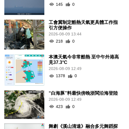
145
0
工會冀制定酷熱天氣更具體工作指
引方便操作
2026-08-09 13:44
218
0
本澳天氣今非常酷熱 至中午外港高
見37.3°C
2026-08-09 12:49
1378
0
“白海豚”料最快傍晚浙閩沿海登陸
2026-08-09 12:49
423
0
舞劇《溪山清遠》融合多元舞蹈探