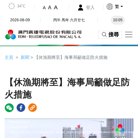
34˚C
繁
A
A
登入
A
2026-08-09
丙午 馬年 六月廿七
10:05
搜尋
主頁
新聞
> 【休漁期將至】海事局籲做足防火措施
【休漁期將至】海事局籲做足防
火措施
Video
Network error
Download File:
Player
https://vod5.tdm.com.mo/newweb/_definist_/mp4:wiz/53f614b403215c8c4be3c31f598a202d.mp4/pla