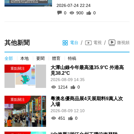
2026-07-24 22:24
0
900
0
其他新聞
/
/
電台
電視
微視頻
全部
本地
要聞
體育
特稿
大潭山錄今年最高溫35.9°C 外港高
見38.2°C
2026-08-09 14:35
1214
0
粵澳名優商品展4天展期料9萬人次
入場
2026-08-09 12:10
451
0