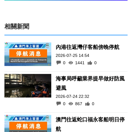
相關新聞
內港往返灣仔客船傍晚停航
2026-07-25 14:54
0
1441
0
海事局呼籲業界提早做好防風
避風
2026-07-24 22:32
0
867
0
澳門往返蛇口福永客船明日停
航