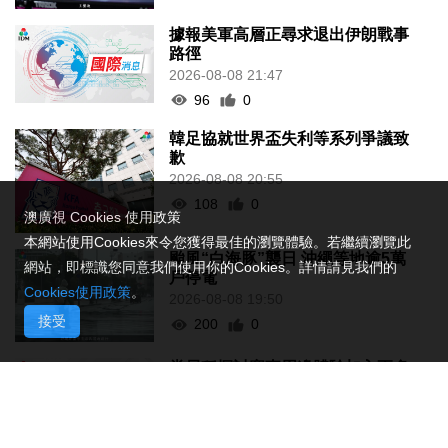
據報美軍高層正尋求退出伊朗戰事
路徑
2026-08-08 21:47
96
0
韓足協就世界盃失利等系列爭議致
歉
2026-08-08 20:55
108
0
澳廣視 Cookies 使用政策
本網站使用Cookies來令您獲得最佳的瀏覽體驗。若繼續瀏覽此
颱風“白海豚”襲日 沖繩等地逾5萬
網站，即標識您同意我們使用你的Cookies。詳情請見我們的
戶停電
Cookies使用政策
。
2026-08-08 19:50
接受
200
0
當局稱探討賽事周邊體驗加入更多
科技元素
2026-08-08 19:15
136
0