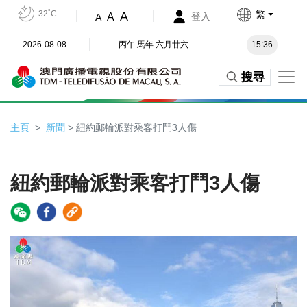
32˚C
繁
A
A
登入
A
2026-08-08
丙午 馬年 六月廿六
15:36
搜尋
主頁
新聞
> 紐約郵輪派對乘客打鬥3人傷
紐約郵輪派對乘客打鬥3人傷