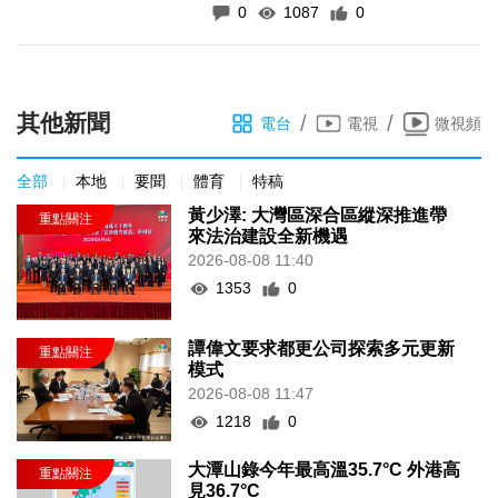
0
1087
0
其他新聞
/
/
電台
電視
微視頻
全部
本地
要聞
體育
特稿
黃少澤: 大灣區深合區縱深推進帶
來法治建設全新機遇
2026-08-08 11:40
1353
0
譚偉文要求都更公司探索多元更新
模式
2026-08-08 11:47
1218
0
大潭山錄今年最高溫35.7°C 外港高
見36.7°C