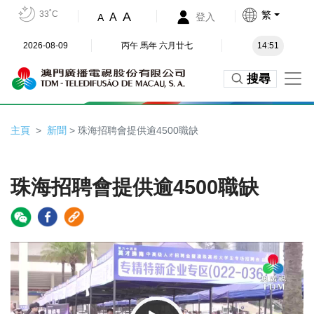
33˚C
繁
A
A
登入
A
2026-08-09
丙午 馬年 六月廿七
14:51
搜尋
主頁
新聞
> 珠海招聘會提供逾4500職缺
珠海招聘會提供逾4500職缺
Video
Player