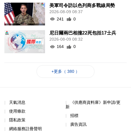
美軍司令訪以色列商多戰線局勢
2026-08-09 08:37
241
0
尼日爾兩巴相撞22死包括17士兵
2026-08-09 08:32
164
0
+更多（ 380 ）
天氣消息
《供應商資料庫》新申請/更
新
使用條款
招標
隱私政策
廣告資訊
網絡服務註冊聲明