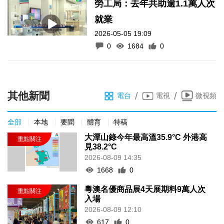
勞工局：去年共助逾1.1萬人次
就業
2026-05-05 19:09
0
1684
0
其他新聞
/
/
電台
電視
微視頻
全部
本地
要聞
體育
特稿
大潭山錄今年最高溫35.9°C 外港高
見38.2°C
2026-08-09 14:35
1668
0
粵澳名優商品展4天展期料9萬人次
入場
2026-08-09 12:10
617
0