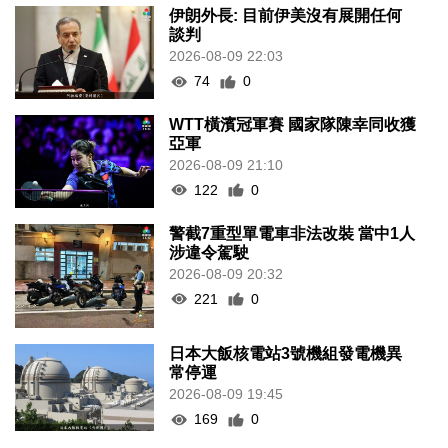
伊朗外長: 目前伊美沒有展開任何
談判
2026-08-09 22:03
74
0
WTT橫濱冠軍賽 國家隊陳幸同收獲
亞軍
2026-08-09 21:10
122
0
警截7重型單電車非法改裝 當中1人
涉違令駕駛
2026-08-09 20:32
221
0
日本大飯核電站3號機組發電機異
常停運
2026-08-09 19:45
169
0