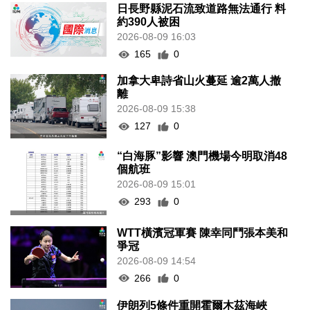
日長野縣泥石流致道路無法通行 料
約390人被困
2026-08-09 16:03
165
0
加拿大卑詩省山火蔓延 逾2萬人撤
離
2026-08-09 15:38
127
0
“白海豚”影響 澳門機場今明取消48
個航班
2026-08-09 15:01
293
0
WTT橫濱冠軍賽 陳幸同鬥張本美和
爭冠
2026-08-09 14:54
266
0
伊朗列5條件重開霍爾木茲海峽