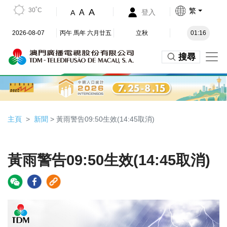
30˚C
繁
A
A
登入
A
2026-08-07
丙午 馬年 六月廿五
立秋
01:16
搜尋
主頁
新聞
> 黃雨警告09:50生效(14:45取消)
黃雨警告09:50生效(14:45取消)