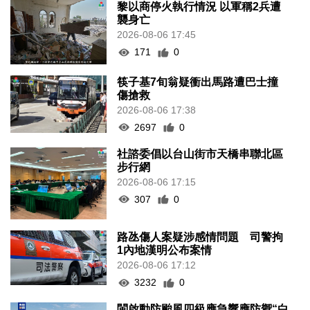
黎以商停火執行情況 以軍稱2兵遭
襲身亡
2026-08-06 17:45
171
0
筷子基7旬翁疑衝出馬路遭巴士撞
傷搶救
2026-08-06 17:38
2697
0
社諮委倡以台山街市天橋串聯北區
步行網
2026-08-06 17:15
307
0
路氹傷人案疑涉感情問題 司警拘
1內地漢明公布案情
2026-08-06 17:12
3232
0
閩啟動防颱風四級應急響應防禦“白