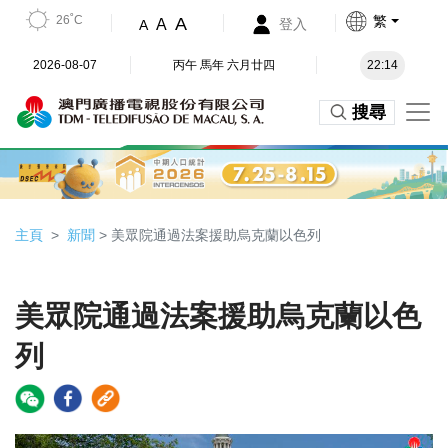
26˚C
繁
A
A
登入
A
2026-08-07
丙午 馬年 六月廿四
22:14
搜尋
主頁
新聞
> 美眾院通過法案援助烏克蘭以色列
美眾院通過法案援助烏克蘭以色
列