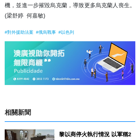
機，並進一步摧毀烏克蘭，導致更多烏克蘭人喪生。
(梁舒婷 何嘉敏)
#對外援助法案
#俄烏戰事
#以色列
相關新聞
黎以商停火執行情況 以軍稱2