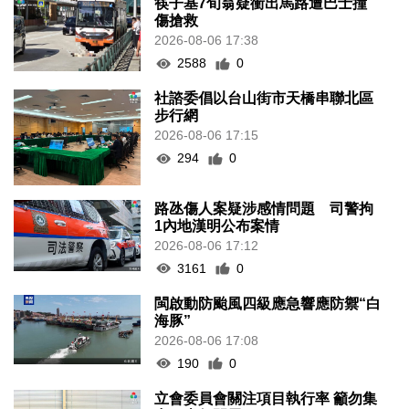
筷子基7旬翁疑衝出馬路遭巴士撞
傷搶救
2026-08-06 17:38
2588
0
社諮委倡以台山街市天橋串聯北區
步行網
2026-08-06 17:15
294
0
路氹傷人案疑涉感情問題 司警拘
1內地漢明公布案情
2026-08-06 17:12
3161
0
閩啟動防颱風四級應急響應防禦“白
海豚”
2026-08-06 17:08
190
0
立會委員會關注項目執行率 籲勿集